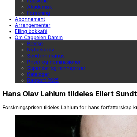
Fagskole
Akademisk
Forskning
Abonnement
Arrangementer
Elling bokkafé
Om Cappelen Damm
Presse
Nyhetsbrev
Send inn manus
Priser og nominasjoner
Stipender og minnepriser
Kataloger
Rapport 2025
Hans Olav Lahlum tildeles Eilert Sundt
Forskningsprisen tildeles Lahlum for hans forfatterskap kn