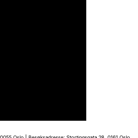
0055 Oslo | Besøksadresse: Stortingsgata 28, 0161 Oslo