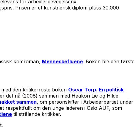
 relevans for arbeiderbevegelsen».
gspris. Prisen er et kunstnerisk diplom pluss 30.000
klassisk krimroman,
Menneskefluene
. Boken ble den første
e med den kritikerroste boken
Oscar Torp. En politisk
 ser det nå (2008) sammen med Haakon Lie og Hilde
snakket sammen
, om personskifter i Arbeiderpartiet under
et respektfullt om den unge lederen i Oslo AUF, som
diene
til strålende kritikker.
t.