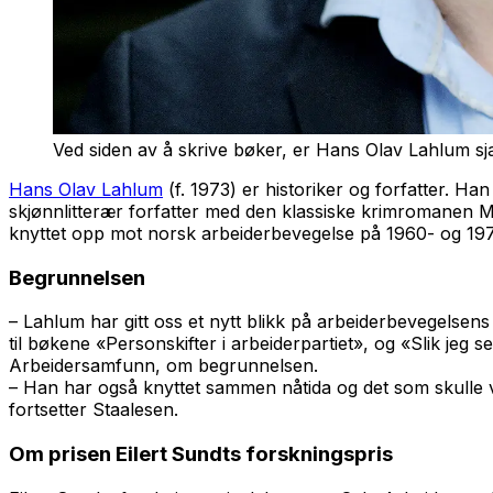
Ved siden av å skrive bøker, er Hans Olav Lahlum sj
Hans Olav Lahlum
(f. 1973) er historiker og forfatter. H
skjønnlitterær forfatter med den klassiske krimromanen 
knyttet opp mot norsk arbeiderbevegelse på 1960- og 1970
Begrunnelsen
– Lahlum har gitt oss et nytt blikk på arbeiderbevegelsens
til bøkene «Personskifter i arbeiderpartiet», og «Slik jeg
Arbeidersamfunn, om begrunnelsen.
– Han har også knyttet sammen nåtida og det som skulle væ
fortsetter Staalesen.
Om prisen Eilert Sundts forskningspris