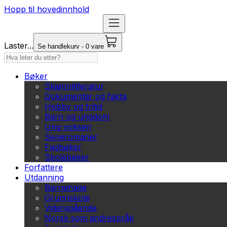
Hopp til hovedinnhold
Laster...
Se handlekurv - 0 vare
Bøker
Skjønnlitteratur
Dokumentar og fakta
Hobby og fritid
Barn og ungdom
Ung voksen
Serieromaner
Fagbøker
Skolebøker
Forfattere
Utdanning
Barnehage
Grunnskole
Videregående
Norsk som andrespråk