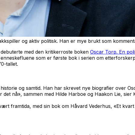
akkspiller og aktiv politisk. Han er mye brukt som kommen
an debuterte med den kritikerroste boken
Oscar Torp. En polit
Menneskefluene som er første bok i serien om etterforsker
-tallet.
 historie og samtid. Han har skrevet nye biografier over Osc
 ser det nå», sammen med Hilde Harboe og Haakon Lie, sier Kj
rt framtida, med sin bok om Håvard Vederhus, «Et kvart liv