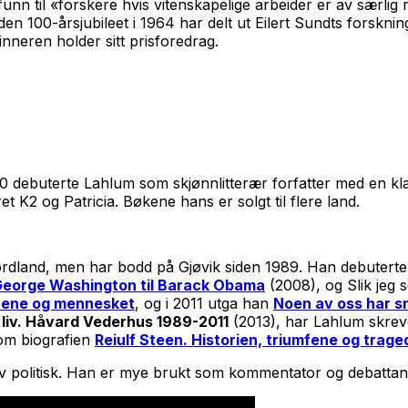
unn til «forskere hvis vitenskapelige arbeider er av særlig
n 100-årsjubileet i 1964 har delt ut Eilert Sundts forsknin
nneren holder sitt prisforedrag.
 2010 debuterte Lahlum som skjønnlitterær forfatter med en 
K2 og Patricia. Bøkene hans er solgt til flere land.
Nordland, men har bodd på Gjøvik siden 1989. Han debutert
 George Washington til Barack Obama
(2008), og Slik jeg
ytene og mennesket
, og i 2011 utga han
Noen av oss har 
 liv. Håvard Vederhus 1989-2011
(2013), har Lahlum skrev
tkom biografien
Reiulf Steen. Historien, triumfene og trage
tiv politisk. Han er mye brukt som kommentator og debattan