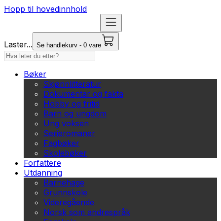
Hopp til hovedinnhold
Laster...
Se handlekurv - 0 vare
Bøker
Skjønnlitteratur
Dokumentar og fakta
Hobby og fritid
Barn og ungdom
Ung voksen
Serieromaner
Fagbøker
Skolebøker
Forfattere
Utdanning
Barnehage
Grunnskole
Videregående
Norsk som andrespråk