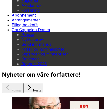
Fagskole
Akademisk
Forskning
Abonnement
Arrangementer
Elling bokkafé
Om Cappelen Damm
Presse
Nyhetsbrev
Send inn manus
Priser og nominasjoner
Stipender og minnepriser
Kataloger
Rapport 2025
Nyheter om våre forfattere!
Forrige
Neste