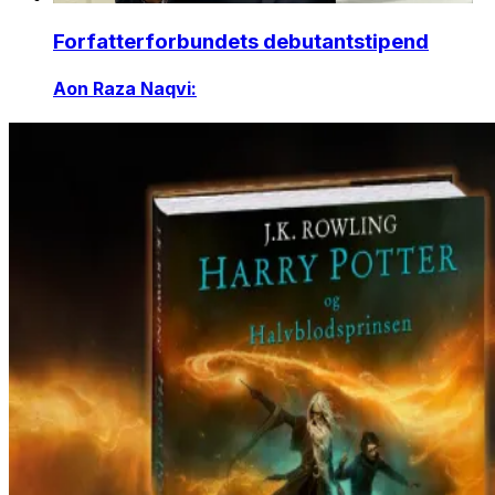
Forfatterforbundets debutantstipend
Aon Raza Naqvi: