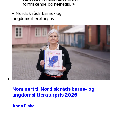
forfriskende og helhetlig. »
– Nordisk råds barne- og
ungdomslitteraturpris
Nominert til Nordisk råds barne- og
ungdomslitteraturpris 2026
Anna Fiske