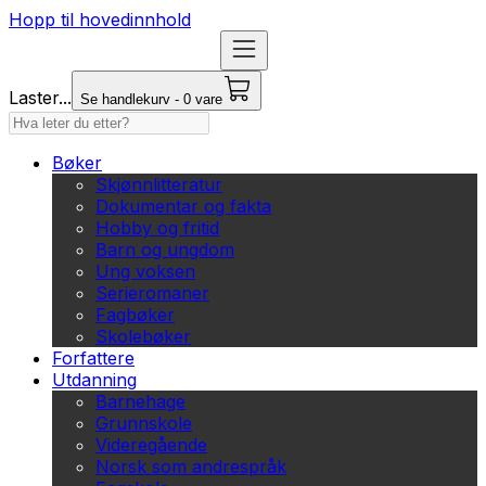
Hopp til hovedinnhold
Laster...
Se handlekurv - 0 vare
Bøker
Skjønnlitteratur
Dokumentar og fakta
Hobby og fritid
Barn og ungdom
Ung voksen
Serieromaner
Fagbøker
Skolebøker
Forfattere
Utdanning
Barnehage
Grunnskole
Videregående
Norsk som andrespråk