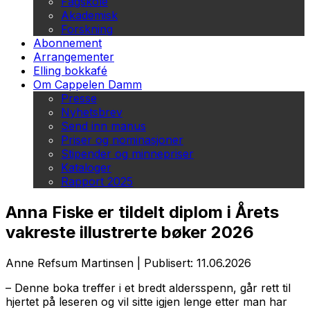
Fagskole
Akademisk
Forskning
Abonnement
Arrangementer
Elling bokkafé
Om Cappelen Damm
Presse
Nyhetsbrev
Send inn manus
Priser og nominasjoner
Stipender og minnepriser
Kataloger
Rapport 2025
Anna Fiske er tildelt diplom i Årets
vakreste illustrerte bøker 2026
Anne Refsum Martinsen
|
Publisert: 11.06.2026
– Denne boka treffer i et bredt aldersspenn, går rett til
hjertet på leseren og vil sitte igjen lenge etter man har