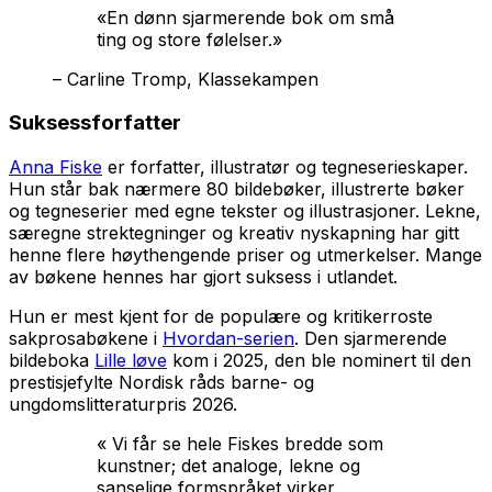
«En dønn sjarmerende bok om små
ting og store følelser.»
– Carline Tromp, Klassekampen
Suksessforfatter
Anna Fiske
er forfatter, illustratør og tegneserieskaper.
Hun står bak nærmere 80 bildebøker, illustrerte bøker
og tegneserier med egne tekster og illustrasjoner. Lekne,
særegne strektegninger og kreativ nyskapning har gitt
henne flere høythengende priser og utmerkelser. Mange
av bøkene hennes har gjort suksess i utlandet.
Hun er mest kjent for de populære og kritikerroste
sakprosabøkene i
Hvordan-serien
. Den sjarmerende
bildeboka
Lille løve
kom i 2025, den ble nominert til den
prestisjefylte Nordisk råds barne- og
ungdomslitteraturpris 2026.
« Vi får se hele Fiskes bredde som
kunstner; det analoge, lekne og
sanselige formspråket virker