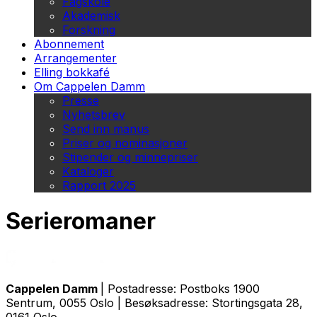
Fagskole
Akademisk
Forskning
Abonnement
Arrangementer
Elling bokkafé
Om Cappelen Damm
Presse
Nyhetsbrev
Send inn manus
Priser og nominasjoner
Stipender og minnepriser
Kataloger
Rapport 2025
Serieromaner
Cappelen Damm
| Postadresse: Postboks 1900
Sentrum, 0055 Oslo | Besøksadresse: Stortingsgata 28,
0161 Oslo