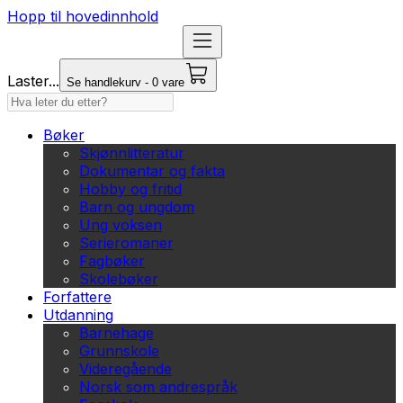
Hopp til hovedinnhold
Laster...
Se handlekurv - 0 vare
Bøker
Skjønnlitteratur
Dokumentar og fakta
Hobby og fritid
Barn og ungdom
Ung voksen
Serieromaner
Fagbøker
Skolebøker
Forfattere
Utdanning
Barnehage
Grunnskole
Videregående
Norsk som andrespråk