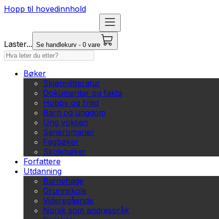
Hopp til hovedinnhold
Laster...
Se handlekurv - 0 vare
Bøker
Skjønnlitteratur
Dokumentar og fakta
Hobby og fritid
Barn og ungdom
Ung voksen
Serieromaner
Fagbøker
Skolebøker
Forfattere
Utdanning
Barnehage
Grunnskole
Videregående
Norsk som andrespråk