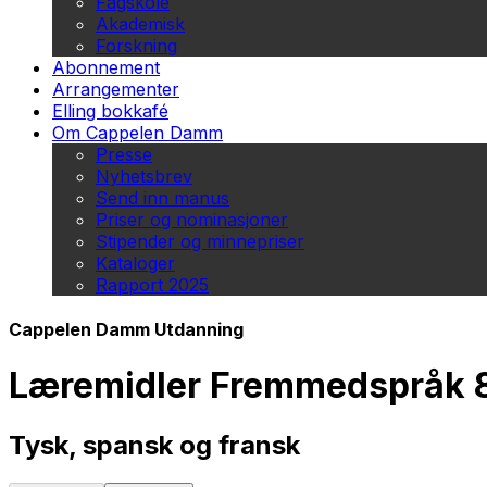
Fagskole
Akademisk
Forskning
Abonnement
Arrangementer
Elling bokkafé
Om Cappelen Damm
Presse
Nyhetsbrev
Send inn manus
Priser og nominasjoner
Stipender og minnepriser
Kataloger
Rapport 2025
Cappelen Damm Utdanning
Læremidler Fremmedspråk 8. 
Tysk, spansk og fransk