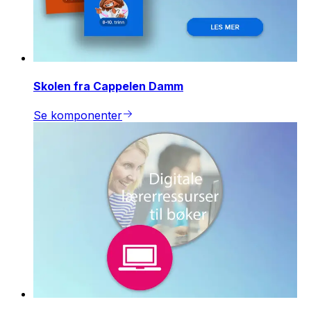
Skolen fra Cappelen Damm
Se komponenter