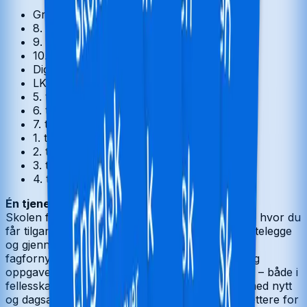
Grunnskole
8. trinn
9. trinn
10. trinn
Digital ressurs
LK20
5. trinn
6. trinn
7. trinn
1. trinn
2. trinn
3. trinn
4. trinn
Én tjeneste. Alle fag. Alle trinn.
Skolen fra Cappelen Damm
er en digital tjeneste hvor du
får tilgang til alt du trenger for å planlegge, tilrettelegge
og gjennomføre undervisningen din i tråd med
fagfornyelsen. Du finner inspirerende innhold og
oppgaver som du og klassen din kan jobbe med – både i
fellesskap og alene.
Skolen
oppdateres stadig med nytt
og dagsaktuelt materiell. Dermed blir det enda lettere for