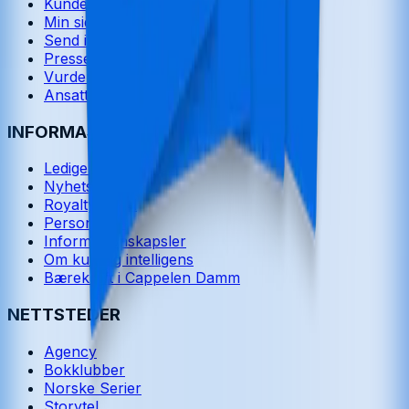
Kundeservice
Min side
Send inn manus
Presse
Vurderingseksemplar
Ansatte
INFORMASJON
Ledige stillinger
Nyhetsbrev
Royaltyportal
Personvern
Informasjonskapsler
Om kunstig intelligens
Bærekraft i Cappelen Damm
NETTSTEDER
Agency
Bokklubber
Norske Serier
Storytel