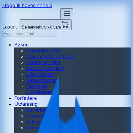
Hopp til hovedinnhold
Laster...
Se handlekurv - 0 vare
Bøker
Skjønnlitteratur
Dokumentar og fakta
Hobby og fritid
Barn og ungdom
Ung voksen
Serieromaner
Fagbøker
Skolebøker
Forfattere
Utdanning
Barnehage
Grunnskole
Videregående
Norsk som andrespråk