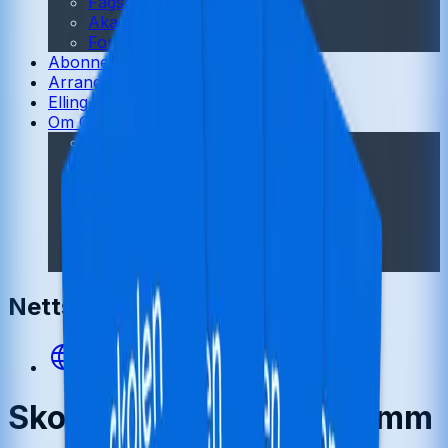
Fagskole
Akademisk
Forskning
Abonnement
Arrangementer
Elling bokkafé
Om Cappelen Damm
Presse
Nyhetsbrev
Send inn manus
Priser og nominasjoner
Stipender og minnepriser
Kataloger
Rapport 2025
Nettsted
https://skolen.cdu.no/
Skolen fra Cappelen Damm