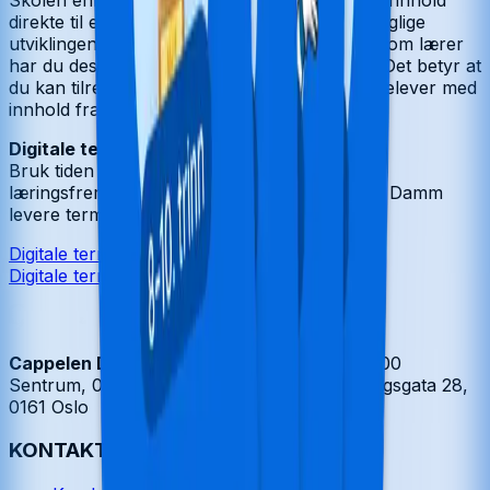
direkte til elevene, og følge arbeidet og den faglige
utviklingen deres i ditt eget statistikkverktøy. Som lærer
har du dessuten tilgang til alle fag i alle trinn. Det betyr at
du kan tilrettelegge undervisningen for enkeltelever med
innhold fra alt fra 1. til 10. trinn.
Digitale terminprøver i norsk og engelsk
Bruk tiden din på undervisning, veiledning og
læringsfremmende aktiviteter, og la Cappelen Damm
levere terminprøvene!
Digitale terminprøver i norsk
Digitale terminprøver i engelsk
Cappelen Damm
| Postadresse: Postboks 1900
Sentrum, 0055 Oslo | Besøksadresse: Stortingsgata 28,
0161 Oslo
KONTAKT OSS