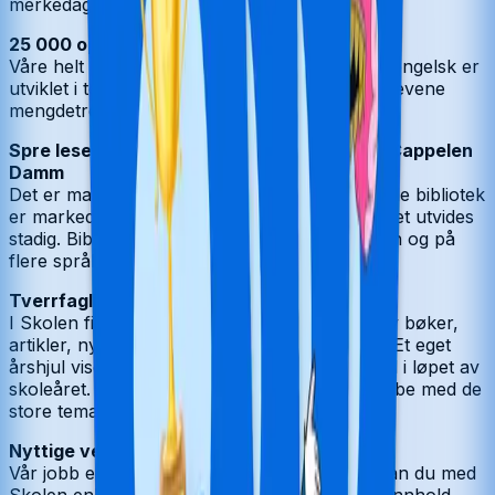
merkedager.
25 000 oppgaver i engasjerende øverom!
Våre helt nye øverom i matematikk, norsk og engelsk er
utviklet i tett samarbeid med lærere. Her får elevene
mengdetrening i grunnleggende ferdigheter.
Spre leseglede med biblioteket i Skolen fra Cappelen
Damm
Det er mange veier til leseglede! Skolens digitale bibliotek
er markedets største med over 700 titler, og det utvides
stadig. Biblioteket har bøker for alle alderstrinn og på
flere språk.
Tverrfaglig innhold som engasjerer
I
Skolen
finner du tverrfaglig innhold i form av bøker,
artikler, nyhetssaker, TV-serier og podkaster. Et eget
årshjul viser alle temapakkene vi kommer med i løpet av
skoleåret. Vi legger til rette for at dere kan jobbe med de
store temaene på en engasjerende måte.
Nyttige verktøy som er enkle å bruke
Vår jobb er å gjøre din jobb enklere. Derfor kan du med
Skolen
enkelt planlegge undervisning, sende innhold