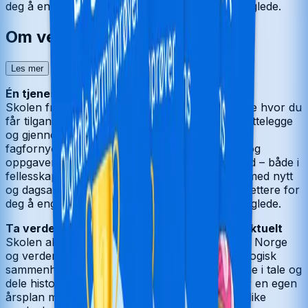
deg å engasjere og gi elevene mestring og læreglede.
Om verket
Les mer
Én tjeneste. Alle fag. Alle trinn.
Skolen fra Cappelen Damm
er en digital tjeneste hvor du
får tilgang til alt du trenger for å planlegge, tilrettelegge
og gjennomføre undervisningen din i tråd med
fagfornyelsen. Du finner inspirerende innhold og
oppgaver som du og klassen din kan jobbe med – både i
fellesskap og alene.
Skolen
oppdateres stadig med nytt
og dagsaktuelt materiell. Dermed blir det enda lettere for
deg å engasjere og gi elevene mestring og læreglede.
Ta verden inn i undervisningen med Skolen aktuelt
Skolen aktuelt
dekker de store begivenhetene i Norge
og verden, og tar/setter nyheter inn i en pedagogisk
sammenheng. Vi er også opptatt av å få elevene i tale og
dele historier fra der de bor. Skolen aktuelt har en egen
årsplan med undervisningsopplegg knyttet til ulike