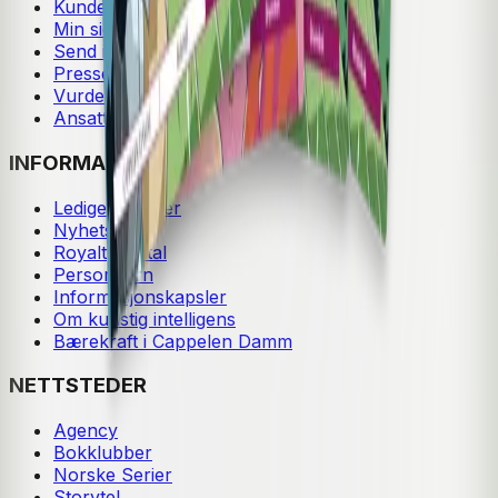
Kundeservice
Min side
Send inn manus
Presse
Vurderingseksemplar
Ansatte
INFORMASJON
Ledige stillinger
Nyhetsbrev
Royaltyportal
Personvern
Informasjonskapsler
Om kunstig intelligens
Bærekraft i Cappelen Damm
NETTSTEDER
Agency
Bokklubber
Norske Serier
Storytel