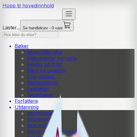
Hopp til hovedinnhold
Laster...
Se handlekurv - 0 vare
Bøker
Skjønnlitteratur
Dokumentar og fakta
Hobby og fritid
Barn og ungdom
Ung voksen
Serieromaner
Fagbøker
Skolebøker
Forfattere
Utdanning
Barnehage
Grunnskole
Videregående
Norsk som andrespråk