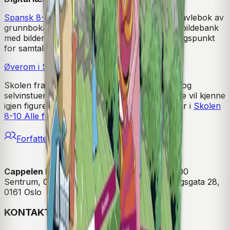
Spansk 8-10 Digital lærerressurs
inneholder tavlebok av
grunnboka, forslag til årsplan, arbeidsark og bildebank
med bilder som læreren kan bruke som utgangspunkt
for samtale.
Øverom i Skolen fra Cappelen Damm
Skolen fra Cappelen Damm har motiverende og
selvinstuerende øverom i spansk hvor elevene vil kjenne
igjen figurene fra bøkene. Øverommene inngår i
Skolen
8-10 Alle fag
og
Skolen 8-10 Spansk.
Forfattere
Cappelen Damm
| Postadresse: Postboks 1900
Sentrum, 0055 Oslo | Besøksadresse: Stortingsgata 28,
0161 Oslo
KONTAKT OSS