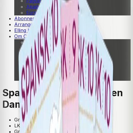
Fagskole
Akademisk
Forskning
Abonnement
Arrangementer
Elling bokkafé
Om Cappelen Damm
Presse
Nyhetsbrev
Send inn manus
Priser og nominasjoner
Stipender og minnepriser
Kataloger
Rapport 2025
Spansk 8-10 fra Cappelen
Damm
Grunnbok
LK20
Grunnskole