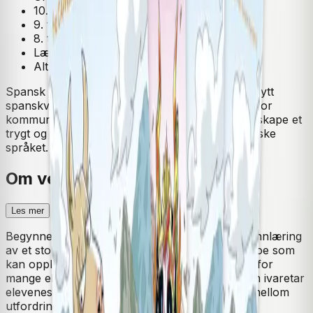
10. trinn
9. trinn
8. trinn
Lærerens bok
Alt-i-ett-bok
Spansk 8-10 fra Cappelen Damm er et splitter nytt
spanskverk til LK20. Læreverket legger til rette for
kommunikasjon, lek og aktivitet som bidrar til å skape et
trygt og godt klassemiljø der elevene tør å utforske
språket.
Om verket
Les mer
Begynneropplæring i et fremmedspråk krever innlæring
av et stort grammatikk- og vokabularinnhold, noe som
kan oppleves som vanskelig og demotiverende for
mange elever. Spansk 8-10 fra Cappelen Damm ivaretar
elevenes motivasjon ved å skape god balanse mellom
utfordring og mestring ved gradvis å bygge ut