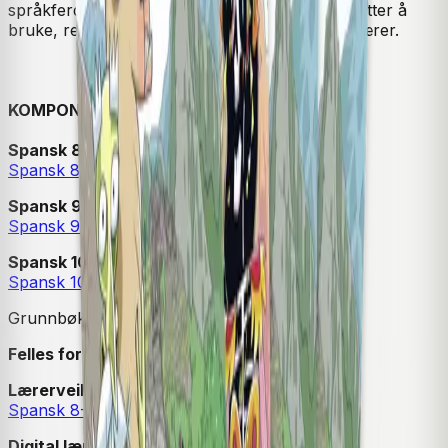
språkferdighetene, samtidig som elevene fortsetter å
bruke, repetere og dermed sementere det de lærer.
KOMPONENTER I LÆREVERKET
Spansk 8. trinn
Spansk 8 Grunnbok
Spansk 9. trinn
Spansk 9 Grunnbok
Spansk 10. trinn
Spansk 10 Grunnbok
Grunnbøkene finnes også som
unibøker
.
Felles for 8., 9. og 10. trinn
Lærerveiledning
Spansk 8-10 Lærerveiledning
Digital lærerressurs