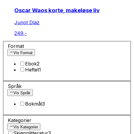
Oscar Waos korte, makeløse liv
Junot Díaz
249,-
Format
Vis Format
Ebok
2
Heftet
1
Språk
Vis Språk
Bokmål
3
Kategorier
Vis Kategorier
Skjønnlitteratur
3