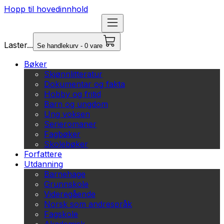
Hopp til hovedinnhold
Laster...
Se handlekurv - 0 vare
Bøker
Skjønnlitteratur
Dokumentar og fakta
Hobby og fritid
Barn og ungdom
Ung voksen
Serieromaner
Fagbøker
Skolebøker
Forfattere
Utdanning
Barnehage
Grunnskole
Videregående
Norsk som andrespråk
Fagskole