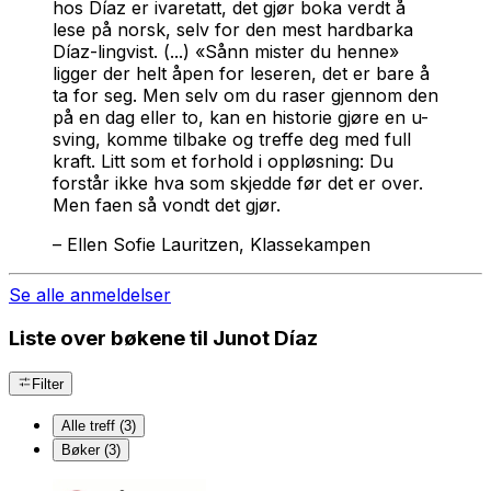
hos Díaz er ivaretatt, det gjør boka verdt å
lese på norsk, selv for den mest hardbarka
Díaz-lingvist. (...) «Sånn mister du henne»
ligger der helt åpen for leseren, det er bare å
ta for seg. Men selv om du raser gjennom den
på en dag eller to, kan en historie gjøre en u-
sving, komme tilbake og treffe deg med full
kraft. Litt som et forhold i oppløsning: Du
forstår ikke hva som skjedde før det er over.
Men faen så vondt det gjør.
–
Ellen Sofie Lauritzen, Klassekampen
Se alle anmeldelser
Liste over bøkene til Junot Díaz
Filter
Alle treff (3)
Bøker (3)