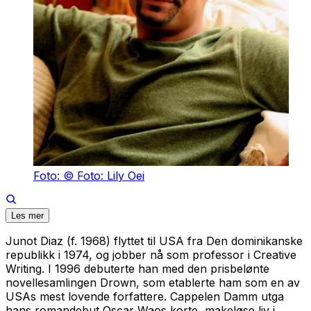
Foto: © Foto: Lily Oei
Les mer
Junot Diaz (f. 1968) flyttet til USA fra Den dominikanske
republikk i 1974, og jobber nå som professor i Creative
Writing. I 1996 debuterte han med den prisbelønte
novellesamlingen
Drown
, som etablerte ham som en av
USAs mest lovende forfattere. Cappelen Damm utga
hans romandebut
Oscar Waos korte, makeløse liv
i