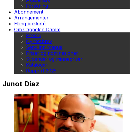
Akademisk
Forskning
Abonnement
Arrangementer
Elling bokkafé
Om Cappelen Damm
Presse
Nyhetsbrev
Send inn manus
Priser og nominasjoner
Stipender og minnepriser
Kataloger
Rapport 2025
Junot Díaz