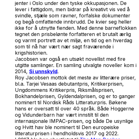
jenter i Oslo under den tyske okkupasjonen. De
lever i fattigdom, men bidrar på kreativt vis ved å
svindle, stjæle som ravner, forfalske dokumenter
og begå omfattende innbrudd. De kvier seg heller
ikke for å utnytte fienden. Med denne barneflokken
tegnet den prisbelønte forfatteren et brutalt ærlig
og varmt portrett av et miljø, en tid og en hverdag
som til nå har vært nær sagt fraværende i
krigshistorien.
Jacobsen var også en utsøkt novellist med fire
utgitte samlinger. En samling utvalgte noveller kom i
2014,
Si unnskyld
.
Roy Jacobsen mottok det meste av litterære priser,
bl.a. Tarjei Vesaas debutantpris, Kritikerprisen,
Ungdommens Kritikerpris, Riksmålsprisen,
Bokhandelprisen, Gyldendalprisen, og er to ganger
nominert til Nordisk Råds Litteraturpris. Bøkene
hans er oversatt til over 40 språk. Både
Hoggerne
og
Vidunderbarn
har vært innstilt til den
internasjonale IMPAC-prisen, og både
De usynlige
og
Hvitt hav
ble nominert til Den europeiske
litteraturprisen i hendholdsvis 2017 og 2022.