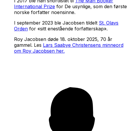
I 2017 ble han shortlistet til
The Man Booker
International Prize
for
De usynlige,
som den første
norske forfatter noensinne.
I september 2023 ble Jacobsen tildelt
St. Olavs
Orden
for «sitt enestående forfatterskap».
Roy Jacobsen døde 18. oktober 2025, 70 år
gammel. Les
Lars Saabye Christensens minneord
om Roy Jacobsen her.