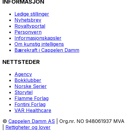
INFORMASJON
Ledige stillinger
Nyhetsbrev
Royaltyportal
Personvern
Informasjonskapsler
Om kunstig intelligens
Bærekraft i Cappelen Damm
NETTSTEDER
Agency
Bokklubber
Norske Serier
Storytel
Flamme Forlag
Fontini Forlag
VAR Healthcare
©
Cappelen Damm AS
| Org.nr. NO 948061937 MVA
|
Rettigheter og lover