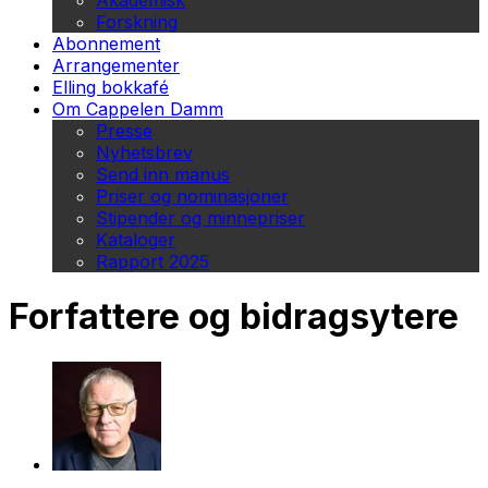
Akademisk
Forskning
Abonnement
Arrangementer
Elling bokkafé
Om Cappelen Damm
Presse
Nyhetsbrev
Send inn manus
Priser og nominasjoner
Stipender og minnepriser
Kataloger
Rapport 2025
Forfattere og bidragsytere