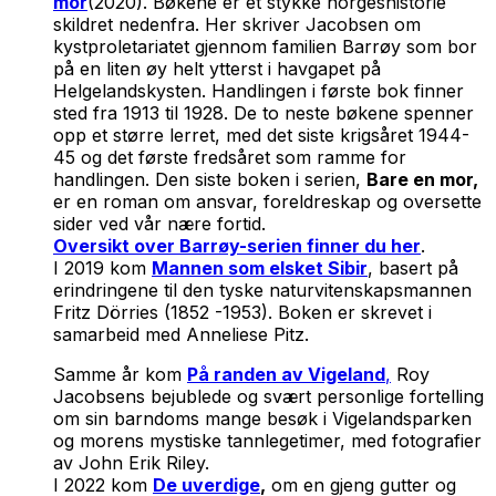
mor
(2020). Bøkene er et stykke norgeshistorie
skildret nedenfra. Her skriver Jacobsen om
kystproletariatet gjennom familien Barrøy som bor
på en liten øy helt ytterst i havgapet på
Helgelandskysten. Handlingen i første bok finner
sted fra 1913 til 1928. De to neste bøkene spenner
opp et større lerret, med det siste krigsåret 1944-
45 og det første fredsåret som ramme for
handlingen. Den siste boken i serien,
Bare en mor,
er en roman om ansvar, foreldreskap og oversette
sider ved vår nære fortid.
Oversikt over Barrøy-serien finner du her
.
I 2019 kom
Mannen som elsket Sibir
, basert på
erindringene til den tyske naturvitenskapsmannen
Fritz Dörries (1852 -1953). Boken er skrevet i
samarbeid med Anneliese Pitz.
Samme år kom
På randen av Vigeland
,
Roy
Jacobsens bejublede og svært personlige fortelling
om sin barndoms mange besøk i Vigelandsparken
og morens mystiske tannlegetimer, med fotografier
av John Erik Riley.
I 2022 kom
De uverdige
,
om en gjeng gutter og