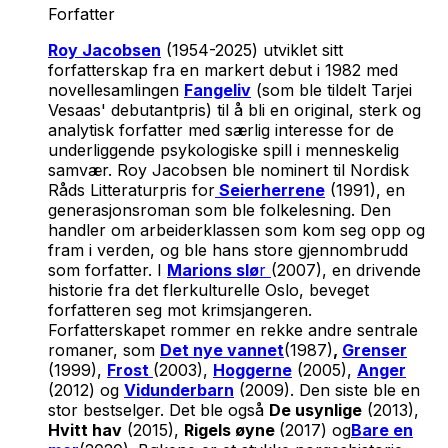
Forfatter
Roy Jacobsen
(1954-2025) utviklet sitt
forfatterskap fra en markert debut i 1982 med
novellesamlingen
Fangeliv
(som ble tildelt Tarjei
Vesaas' debutantpris) til å bli en original, sterk og
analytisk forfatter med særlig interesse for de
underliggende psykologiske spill i menneskelig
samvær. Roy Jacobsen ble nominert til Nordisk
Råds Litteraturpris for
Seierherrene
(1991), en
generasjonsroman som ble folkelesning. Den
handler om arbeiderklassen som kom seg opp og
fram i verden, og ble hans store gjennombrudd
som forfatter. I
Marions slø
r
(2007)
,
en drivende
historie fra det flerkulturelle Oslo, beveget
forfatteren seg mot krimsjangeren
.
Forfatterskapet rommer en rekke andre sentrale
romaner, som
Det nye vannet
(1987)
,
Grenser
(1999)
,
Frost
(2003),
Hoggerne
(2005),
Anger
(2012) og
Vidunderbarn
(2009). Den siste ble en
stor bestselger. Det ble også
De usynlige
(2013),
Hvitt hav
(2015),
Rigels øyne
(2017) og
Bare en