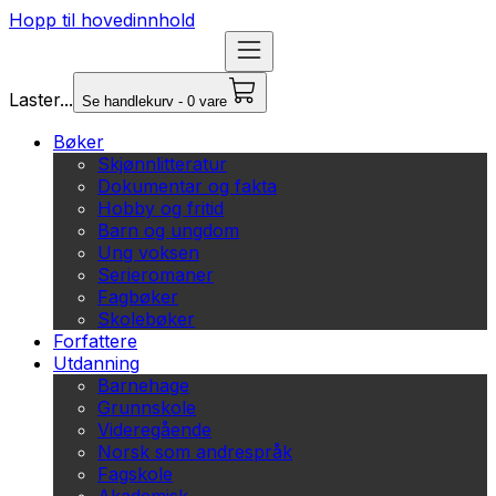
Hopp til hovedinnhold
Laster...
Se handlekurv - 0 vare
Bøker
Skjønnlitteratur
Dokumentar og fakta
Hobby og fritid
Barn og ungdom
Ung voksen
Serieromaner
Fagbøker
Skolebøker
Forfattere
Utdanning
Barnehage
Grunnskole
Videregående
Norsk som andrespråk
Fagskole