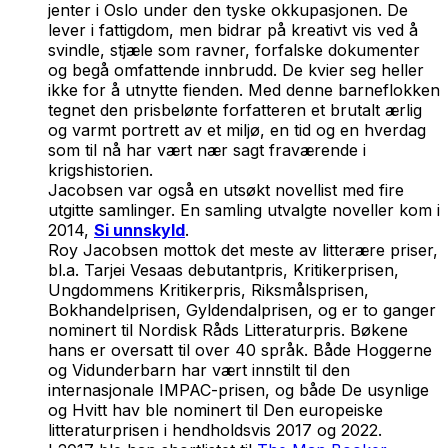
jenter i Oslo under den tyske okkupasjonen. De
lever i fattigdom, men bidrar på kreativt vis ved å
svindle, stjæle som ravner, forfalske dokumenter
og begå omfattende innbrudd. De kvier seg heller
ikke for å utnytte fienden. Med denne barneflokken
tegnet den prisbelønte forfatteren et brutalt ærlig
og varmt portrett av et miljø, en tid og en hverdag
som til nå har vært nær sagt fraværende i
krigshistorien.
Jacobsen var også en utsøkt novellist med fire
utgitte samlinger. En samling utvalgte noveller kom i
2014,
Si unnskyld
.
Roy Jacobsen mottok det meste av litterære priser,
bl.a. Tarjei Vesaas debutantpris, Kritikerprisen,
Ungdommens Kritikerpris, Riksmålsprisen,
Bokhandelprisen, Gyldendalprisen, og er to ganger
nominert til Nordisk Råds Litteraturpris. Bøkene
hans er oversatt til over 40 språk. Både
Hoggerne
og
Vidunderbarn
har vært innstilt til den
internasjonale IMPAC-prisen, og både
De usynlige
og
Hvitt hav
ble nominert til Den europeiske
litteraturprisen i hendholdsvis 2017 og 2022.