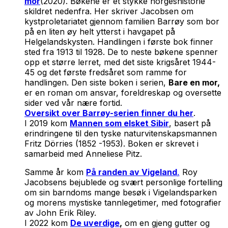
mor
(2020). Bøkene er et stykke norgeshistorie
skildret nedenfra. Her skriver Jacobsen om
kystproletariatet gjennom familien Barrøy som bor
på en liten øy helt ytterst i havgapet på
Helgelandskysten. Handlingen i første bok finner
sted fra 1913 til 1928. De to neste bøkene spenner
opp et større lerret, med det siste krigsåret 1944-
45 og det første fredsåret som ramme for
handlingen. Den siste boken i serien,
Bare en mor,
er en roman om ansvar, foreldreskap og oversette
sider ved vår nære fortid.
Oversikt over Barrøy-serien finner du her
.
I 2019 kom
Mannen som elsket Sibir
, basert på
erindringene til den tyske naturvitenskapsmannen
Fritz Dörries (1852 -1953). Boken er skrevet i
samarbeid med Anneliese Pitz.
Samme år kom
På randen av Vigeland
,
Roy
Jacobsens bejublede og svært personlige fortelling
om sin barndoms mange besøk i Vigelandsparken
og morens mystiske tannlegetimer, med fotografier
av John Erik Riley.
I 2022 kom
De uverdige
,
om en gjeng gutter og