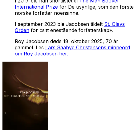
I 2017 ble han shortlistet til
The Man Booker
International Prize
for
De usynlige,
som den første
norske forfatter noensinne.
I september 2023 ble Jacobsen tildelt
St. Olavs
Orden
for «sitt enestående forfatterskap».
Roy Jacobsen døde 18. oktober 2025, 70 år
gammel. Les
Lars Saabye Christensens minneord
om Roy Jacobsen her.