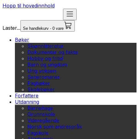
Hopp til hovedinnhold
Laster...
Se handlekurv - 0 vare
Bøker
Skjønnlitteratur
Dokumentar og fakta
Hobby og fritid
Barn og ungdom
Ung voksen
Serieromaner
Fagbøker
Skolebøker
Forfattere
Utdanning
Barnehage
Grunnskole
Videregående
Norsk som andrespråk
Fagskole