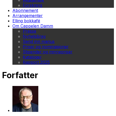
Akademisk
Forskning
Abonnement
Arrangementer
Elling bokkafé
Om Cappelen Damm
Presse
Nyhetsbrev
Send inn manus
Priser og nominasjoner
Stipender og minnepriser
Kataloger
Rapport 2025
Forfatter