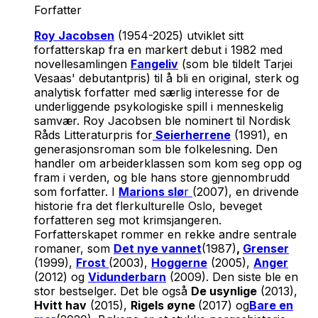
Forfatter
Roy Jacobsen
(1954-2025) utviklet sitt
forfatterskap fra en markert debut i 1982 med
novellesamlingen
Fangeliv
(som ble tildelt Tarjei
Vesaas' debutantpris) til å bli en original, sterk og
analytisk forfatter med særlig interesse for de
underliggende psykologiske spill i menneskelig
samvær. Roy Jacobsen ble nominert til Nordisk
Råds Litteraturpris for
Seierherrene
(1991), en
generasjonsroman som ble folkelesning. Den
handler om arbeiderklassen som kom seg opp og
fram i verden, og ble hans store gjennombrudd
som forfatter. I
Marions slø
r
(2007)
,
en drivende
historie fra det flerkulturelle Oslo, beveget
forfatteren seg mot krimsjangeren
.
Forfatterskapet rommer en rekke andre sentrale
romaner, som
Det nye vannet
(1987)
,
Grenser
(1999)
,
Frost
(2003),
Hoggerne
(2005),
Anger
(2012) og
Vidunderbarn
(2009). Den siste ble en
stor bestselger. Det ble også
De usynlige
(2013),
Hvitt hav
(2015),
Rigels øyne
(2017) og
Bare en