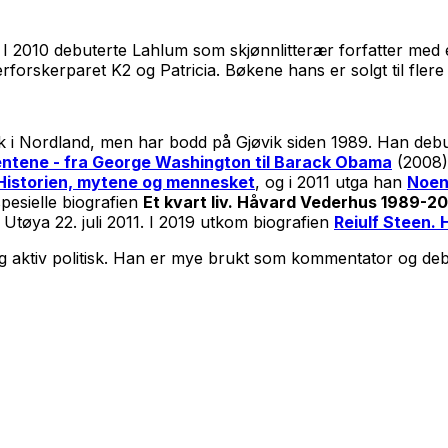
er. I 2010 debuterte Lahlum som skjønnlitterær forfatter me
orskerparet K2 og Patricia. Bøkene hans er solgt til flere 
vik i Nordland, men har bodd på Gjøvik siden 1989. Han deb
entene - fra George Washington til Barack Obama
(2008)
Historien, mytene og mennesket
, og i 2011 utga han
Noen
pesielle biografien
Et kvart liv. Håvard Vederhus 1989-20
å Utøya 22. juli 2011. I 2019 utkom biografien
Reiulf Steen. 
og aktiv politisk. Han er mye brukt som kommentator og deb