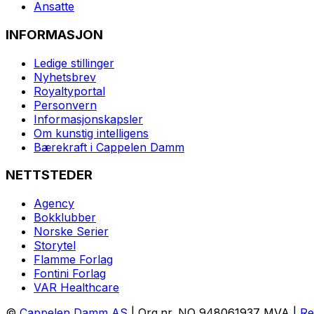
Ansatte
INFORMASJON
Ledige stillinger
Nyhetsbrev
Royaltyportal
Personvern
Informasjonskapsler
Om kunstig intelligens
Bærekraft i Cappelen Damm
NETTSTEDER
Agency
Bokklubber
Norske Serier
Storytel
Flamme Forlag
Fontini Forlag
VAR Healthcare
©
Cappelen Damm AS
| Org.nr. NO 948061937 MVA |
Re