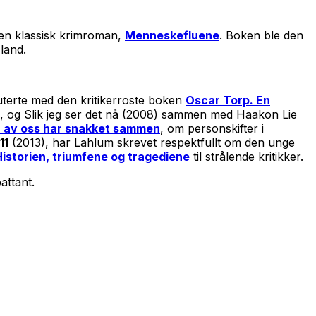
d en klassisk krimroman,
Menneskefluene
. Boken ble den
land.
uterte med den kritikerroste boken
Oscar Torp. En
, og Slik jeg ser det nå (2008) sammen med Haakon Lie
 av oss har snakket sammen
, om personskifter i
11
(2013), har Lahlum skrevet respektfullt om den unge
Historien, triumfene og tragediene
til strålende kritikker.
attant.