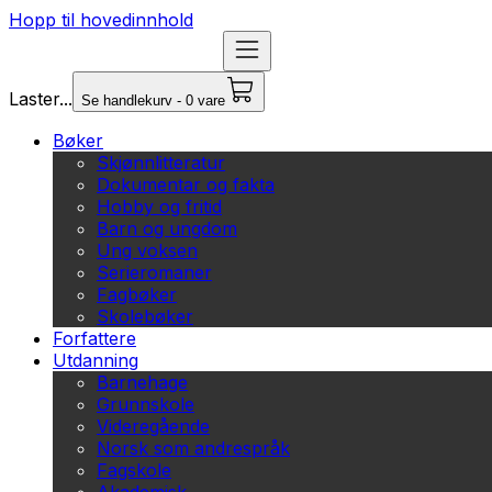
Hopp til hovedinnhold
Laster...
Se handlekurv - 0 vare
Bøker
Skjønnlitteratur
Dokumentar og fakta
Hobby og fritid
Barn og ungdom
Ung voksen
Serieromaner
Fagbøker
Skolebøker
Forfattere
Utdanning
Barnehage
Grunnskole
Videregående
Norsk som andrespråk
Fagskole