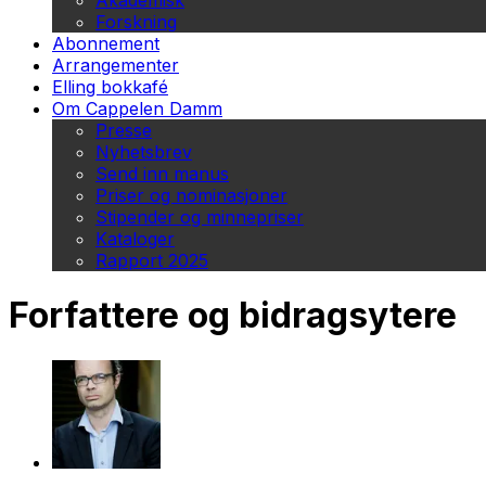
Akademisk
Forskning
Abonnement
Arrangementer
Elling bokkafé
Om Cappelen Damm
Presse
Nyhetsbrev
Send inn manus
Priser og nominasjoner
Stipender og minnepriser
Kataloger
Rapport 2025
Forfattere og bidragsytere