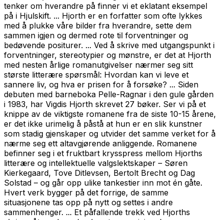
tenker om hverandre på finner vi et eklatant eksempel
på i Hjulskift. ... Hjorth er en forfatter som ofte lykkes
med å plukke våre bilder fra hverandre, sette dem
sammen igjen og dermed rote til forventninger og
bedøvende positurer. ... Ved å skrive med utgangspunkt i
forventninger, stereotypier og mønstre, er det at Hjorth
med nesten årlige romanutgivelser nærmer seg sitt
største litterære spørsmål: Hvordan kan vi leve et
sannere liv, og hva er prisen for å forsøke? ... Siden
debuten med barneboka Pelle-Ragnar i den gule gården
i 1983, har Vigdis Hjorth skrevet 27 bøker. Ser vi på et
knippe av de viktigste romanene fra de siste 10-15 årene,
er det ikke urimelig å påstå at hun er en slik kunstner
som stadig gjenskaper og utvider det samme verket for å
nærme seg ett altavgjørende anliggende. Romanene
befinner seg i et fruktbart krysspress mellom Hjorths
litterære og intellektuelle valgslektskaper – Søren
Kierkegaard, Tove Ditlevsen, Bertolt Brecht og Dag
Solstad – og går opp ulike tankestier inn mot én gåte.
Hvert verk bygger på det forrige, de samme
situasjonene tas opp på nytt og settes i andre
sammenhenger. ... Et påfallende trekk ved Hjorths