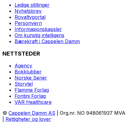
Ledige stillinger
Nyhetsbrev
Royaltyportal
Personvern
Informasjonskapsler
Om kunstig intelligens
Bærekraft i Cappelen Damm
NETTSTEDER
Agency
Bokklubber
Norske Serier
Storytel
Flamme Forlag
Fontini Forlag
VAR Healthcare
©
Cappelen Damm AS
| Org.nr. NO 948061937 MVA
|
Rettigheter og lover