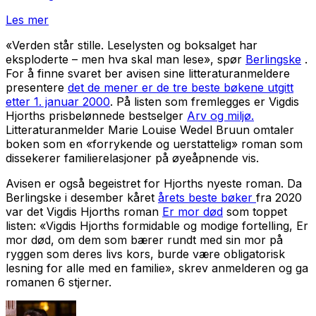
Les mer
«Verden står stille. Leselysten og boksalget har
eksploderte – men hva skal man lese», spør
Berlingske
.
For å finne svaret ber avisen sine litteraturanmeldere
presentere
det de mener er de tre beste bøkene utgitt
etter 1. januar 2000
. På listen som fremlegges er Vigdis
Hjorths prisbelønnede bestselger
Arv og miljø.
Litteraturanmelder Marie Louise Wedel Bruun omtaler
boken som en «forrykende og uerstattelig» roman som
dissekerer familierelasjoner på øyeåpnende vis.
Avisen er også begeistret for Hjorths nyeste roman. Da
Berlingske i desember kåret
årets beste bøker
fra 2020
var det Vigdis Hjorths roman
Er mor død
som toppet
listen: «Vigdis Hjorths formidable og modige fortelling,
Er
mor død
, om dem som bærer rundt med sin mor på
ryggen som deres livs kors, burde være obligatorisk
lesning for alle med en familie», skrev anmelderen og ga
romanen 6 stjerner.