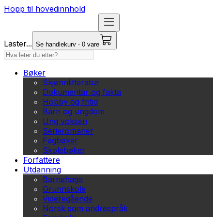
Hopp til hovedinnhold
Laster...
Se handlekurv - 0 vare
Bøker
Skjønnlitteratur
Dokumentar og fakta
Hobby og fritid
Barn og ungdom
Ung voksen
Serieromaner
Fagbøker
Skolebøker
Forfattere
Utdanning
Barnehage
Grunnskole
Videregående
Norsk som andrespråk