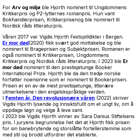
For
Arv og miljø
ble Hjorth nominert til Ungdommens
Kritikerpris og P2-lytternes romanpris. Hun vant
Bokhandlerprisen, Kritikerprisenog ble nominert til
Nordisk råds litteraturpris.
Våren 2017 var Vigdis Hjorth Festspilldikter i Bergen.
Er mor død
(2020) fikk svært god mottakelse og ble
nominert til Brageprisen og Subjektprisen. Romanen er
også nominert til Kritikerprisen, Ungdommens
Kritikerpris og Nordisk råds litteraturpris. I 2023 ble
Er
mor død
nominert til den prestisjetunge Booker
International Prize. Hjorth ble da den tredje norske
forfatter noensinne som er nominert til Bookerprisen.
Prisen er en av de mest prestisjetunge, litterære
utmerkelsene i den engelskspråklige verden.
I
Femten år. Den revolusjonære våren
(2022) skriver
Vigdis Hjorth lysende og innsiktsfullt om et ungt liv, om å
oppdage løgn og velge å leve sant.
I 2023 ble Vigdis Hjorth vinner av Sara Danius Stiftelsens
pris. I juryens begrunnelse het det at Hjorth fikk prisen
for sin banebrytende og storslåtte fortellerstemme som
med stil og brodd utfordrer det etablerte.