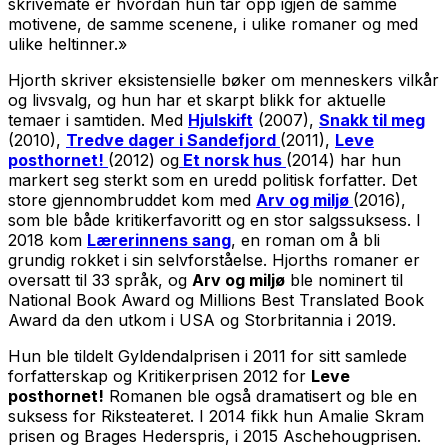
skrivemåte er hvordan hun tar opp igjen de samme
motivene, de samme scenene, i ulike romaner og med
ulike heltinner.»
Hjorth skriver eksistensielle bøker om menneskers vilkår
og livsvalg, og hun har et skarpt blikk for aktuelle
temaer i samtiden. Med
Hjulskift
(2007),
Snakk til meg
(2010),
Tredve dager i Sandefjord
(2011),
Leve
posthornet!
(2012) og
Et norsk hus
(2014) har hun
markert seg sterkt som en uredd politisk forfatter. Det
store gjennombruddet kom med
Arv og miljø
(2016),
som ble både kritikerfavoritt og en stor salgssuksess. I
2018 kom
Lærerinnens sang
, en roman om å bli
grundig rokket i sin selvforståelse. Hjorths romaner er
oversatt til 33 språk, og
Arv og miljø
ble nominert til
National Book Award og Millions Best Translated Book
Award da den utkom i USA og Storbritannia i 2019.
Hun ble tildelt Gyldendalprisen i 2011 for sitt samlede
forfatterskap og Kritikerprisen 2012 for
Leve
posthornet!
Romanen ble også dramatisert og ble en
suksess for Riksteateret. I 2014 fikk hun Amalie Skram
prisen og Brages Hederspris, i 2015 Aschehougprisen.