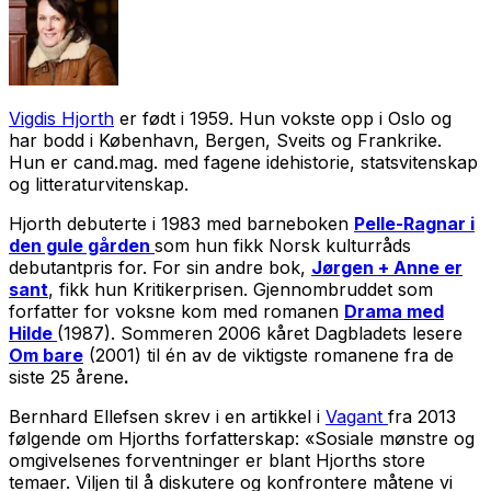
Vigdis Hjorth
er født i 1959. Hun vokste opp i Oslo og
har bodd i København, Bergen, Sveits og Frankrike.
Hun er cand.mag. med fagene idehistorie, statsvitenskap
og litteraturvitenskap.
Hjorth debuterte i 1983 med barneboken
Pelle-Ragnar i
den gule gården
som hun fikk Norsk kulturråds
debutantpris for. For sin andre bok,
Jørgen + Anne er
sant
, fikk hun Kritikerprisen. Gjennombruddet som
forfatter for voksne kom med romanen
Drama med
Hilde
(1987). Sommeren 2006 kåret Dagbladets lesere
Om bare
(2001) til én av de viktigste romanene fra de
siste 25 årene
.
Bernhard Ellefsen skrev i en artikkel i
Vagant
fra 2013
følgende om Hjorths forfatterskap: «Sosiale mønstre og
omgivelsenes forventninger er blant Hjorths store
temaer. Viljen til å diskutere og konfrontere måtene vi