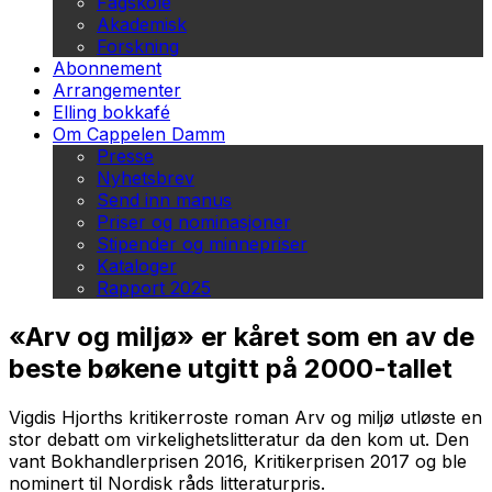
Fagskole
Akademisk
Forskning
Abonnement
Arrangementer
Elling bokkafé
Om Cappelen Damm
Presse
Nyhetsbrev
Send inn manus
Priser og nominasjoner
Stipender og minnepriser
Kataloger
Rapport 2025
«Arv og miljø» er kåret som en av de
beste bøkene utgitt på 2000-tallet
Vigdis Hjorths kritikerroste roman
Arv og miljø
utløste en
stor debatt om virkelighetslitteratur da den kom ut. Den
vant Bokhandlerprisen 2016, Kritikerprisen 2017 og ble
nominert til Nordisk råds litteraturpris.