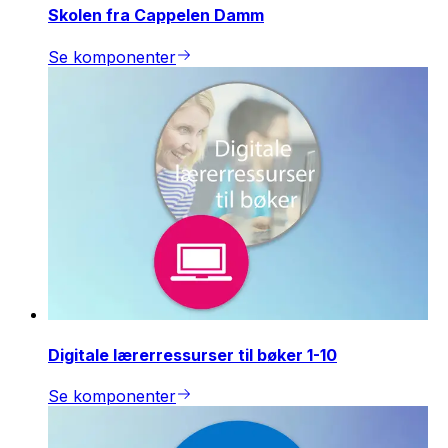
Skolen fra Cappelen Damm
Se komponenter
Digitale lærerressurser til bøker 1-10
Se komponenter