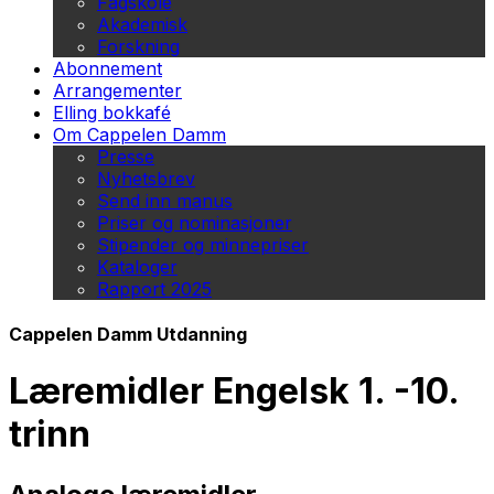
Fagskole
Akademisk
Forskning
Abonnement
Arrangementer
Elling bokkafé
Om Cappelen Damm
Presse
Nyhetsbrev
Send inn manus
Priser og nominasjoner
Stipender og minnepriser
Kataloger
Rapport 2025
Cappelen Damm Utdanning
Læremidler Engelsk 1. -10.
trinn