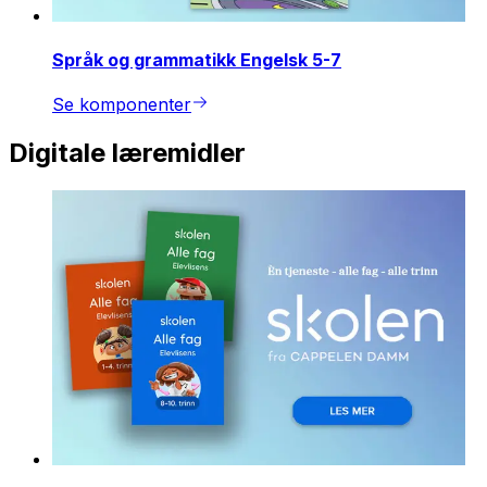
Språk og grammatikk Engelsk 5-7
Se komponenter
Digitale læremidler