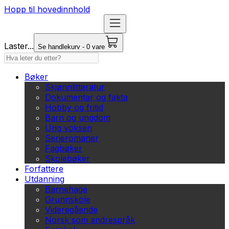
Hopp til hovedinnhold
Laster...
Se handlekurv - 0 vare
Bøker
Skjønnlitteratur
Dokumentar og fakta
Hobby og fritid
Barn og ungdom
Ung voksen
Serieromaner
Fagbøker
Skolebøker
Forfattere
Utdanning
Barnehage
Grunnskole
Videregående
Norsk som andrespråk