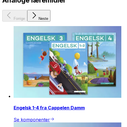
Analoge læremidler
Forrige
Neste
Engelsk 1-4 fra Cappelen Damm
Se komponenter