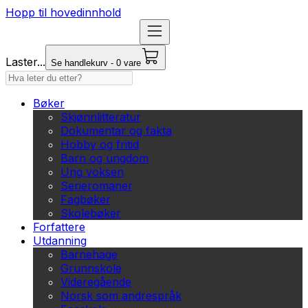
Hopp til hovedinnhold
Laster...
Se handlekurv - 0 vare
Bøker
Skjønnlitteratur
Dokumentar og fakta
Hobby og fritid
Barn og ungdom
Ung voksen
Serieromaner
Fagbøker
Skolebøker
Forfattere
Utdanning
Barnehage
Grunnskole
Videregående
Norsk som andrespråk