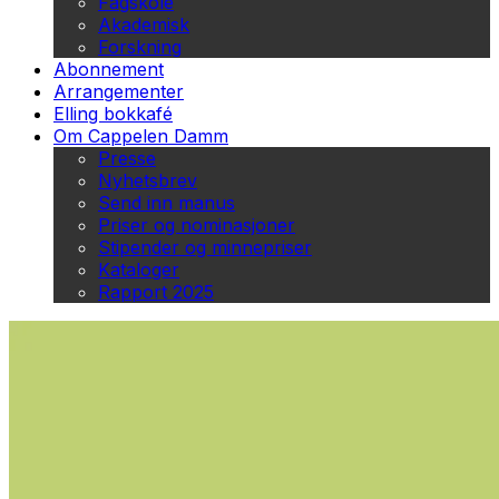
Fagskole
Akademisk
Forskning
Abonnement
Arrangementer
Elling bokkafé
Om Cappelen Damm
Presse
Nyhetsbrev
Send inn manus
Priser og nominasjoner
Stipender og minnepriser
Kataloger
Rapport 2025