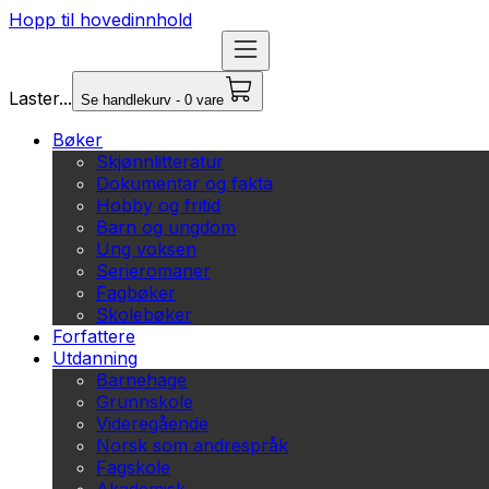
Hopp til hovedinnhold
Laster...
Se handlekurv - 0 vare
Bøker
Skjønnlitteratur
Dokumentar og fakta
Hobby og fritid
Barn og ungdom
Ung voksen
Serieromaner
Fagbøker
Skolebøker
Forfattere
Utdanning
Barnehage
Grunnskole
Videregående
Norsk som andrespråk
Fagskole