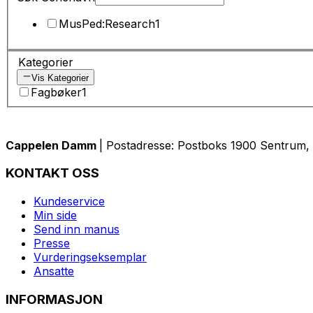
MusPed:Research
1
Kategorier
Vis Kategorier
Fagbøker
1
Cappelen Damm
| Postadresse: Postboks 1900 Sentrum, 
KONTAKT OSS
Kundeservice
Min side
Send inn manus
Presse
Vurderingseksemplar
Ansatte
INFORMASJON