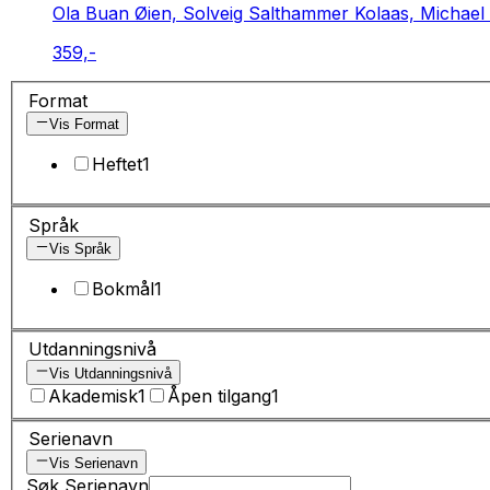
Ola Buan Øien, Solveig Salthammer Kolaas, Michael 
359,-
Format
Vis Format
Heftet
1
Språk
Vis Språk
Bokmål
1
Utdanningsnivå
Vis Utdanningsnivå
Akademisk
1
Åpen tilgang
1
Serienavn
Vis Serienavn
Søk Serienavn