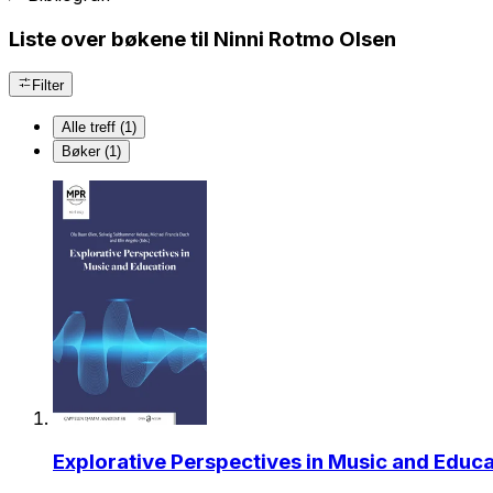
Liste over bøkene til Ninni Rotmo Olsen
Filter
Alle treff (1)
Bøker (1)
Explorative Perspectives in Music and Educa