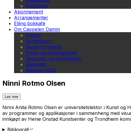
Akademisk
Forskning
Abonnement
Arrangementer
Elling bokkafé
Om Cappelen Damm
Presse
Nyhetsbrev
Send inn manus
Priser og nominasjoner
Stipender og minnepriser
Kataloger
Rapport 2025
Ninni Rotmo Olsen
Les mer
Ninni Anita Rotmo Olsen er universitetslektor i Kunst og H
av programmer og applikasjoner i sammenheng med visuelt/au
innkjøpt av Henie Onstad Kunstsenter og Trondheim ko
Bibliografi