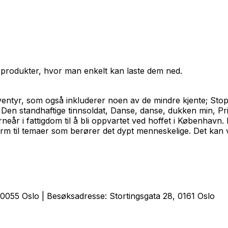
 produkter, hvor man enkelt kan laste dem ned.
ventyr, som også inkluderer noen av de mindre kjente;
Sto
,
Den standhaftige tinnsoldat
,
Danse, danse, dukken min
,
Pr
rneår i fattigdom til å bli oppvartet ved hoffet i Københav
rm til temaer som berører det dypt menneskelige. Det kan væ
0055 Oslo | Besøksadresse: Stortingsgata 28, 0161 Oslo