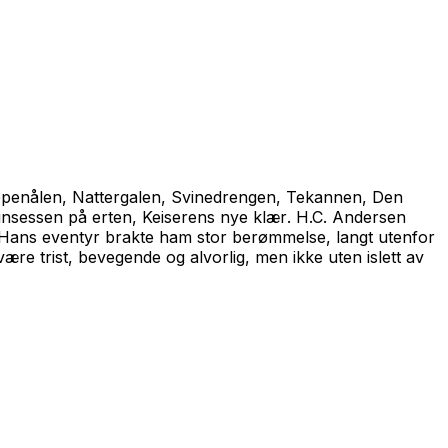
ppenålen
,
Nattergalen
,
Svinedrengen
,
Tekannen
,
Den
insessen på erten
,
Keiserens nye klær
. H.C. Andersen
n. Hans eventyr brakte ham stor berømmelse, langt utenfor
re trist, bevegende og alvorlig, men ikke uten islett av