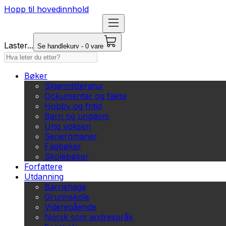
Hopp til hovedinnhold
Laster...
Se handlekurv - 0 vare
Bøker
Skjønnlitteratur
Dokumentar og fakta
Hobby og fritid
Barn og ungdom
Ung voksen
Serieromaner
Fagbøker
Skolebøker
Forfattere
Utdanning
Barnehage
Grunnskole
Videregående
Norsk som andrespråk