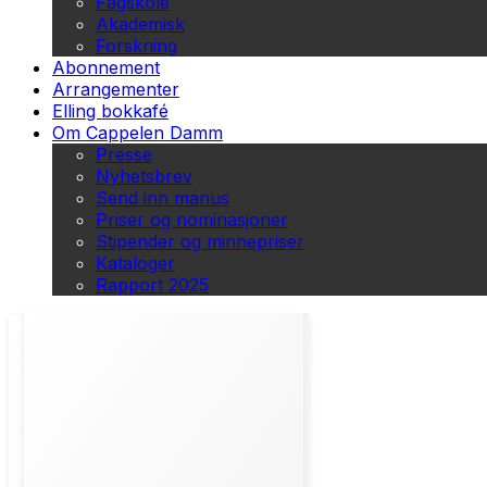
Fagskole
Akademisk
Forskning
Abonnement
Arrangementer
Elling bokkafé
Om Cappelen Damm
Presse
Nyhetsbrev
Send inn manus
Priser og nominasjoner
Stipender og minnepriser
Kataloger
Rapport 2025