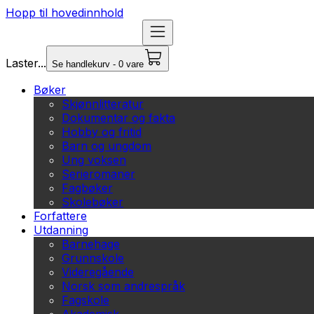
Hopp til hovedinnhold
Laster...
Se handlekurv - 0 vare
Bøker
Skjønnlitteratur
Dokumentar og fakta
Hobby og fritid
Barn og ungdom
Ung voksen
Serieromaner
Fagbøker
Skolebøker
Forfattere
Utdanning
Barnehage
Grunnskole
Videregående
Norsk som andrespråk
Fagskole