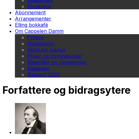
Akademisk
Forskning
Abonnement
Arrangementer
Elling bokkafé
Om Cappelen Damm
Presse
Nyhetsbrev
Send inn manus
Priser og nominasjoner
Stipender og minnepriser
Kataloger
Rapport 2025
Forfattere og bidragsytere