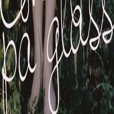
Cappelen Damm
| Postadresse: Postboks 1900
Sentrum, 0055 Oslo | Besøksadresse: Stortingsgata 28,
0161 Oslo
KONTAKT OSS
Kundeservice
Min side
Send inn manus
Presse
Vurderingseksemplar
Ansatte
INFORMASJON
Ledige stillinger
Nyhetsbrev
Royaltyportal
Personvern
Informasjonskapsler