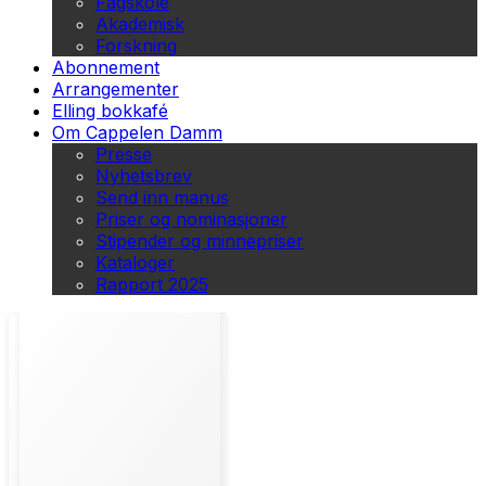
Fagskole
Akademisk
Forskning
Abonnement
Arrangementer
Elling bokkafé
Om Cappelen Damm
Presse
Nyhetsbrev
Send inn manus
Priser og nominasjoner
Stipender og minnepriser
Kataloger
Rapport 2025