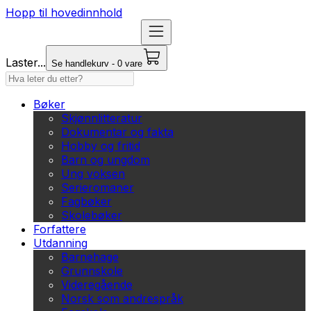
Hopp til hovedinnhold
Laster...
Se handlekurv - 0 vare
Bøker
Skjønnlitteratur
Dokumentar og fakta
Hobby og fritid
Barn og ungdom
Ung voksen
Serieromaner
Fagbøker
Skolebøker
Forfattere
Utdanning
Barnehage
Grunnskole
Videregående
Norsk som andrespråk