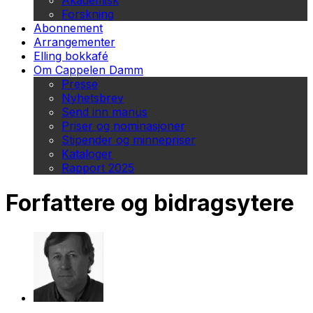
Akademisk
Forskning
Abonnement
Arrangementer
Elling bokkafé
Om Cappelen Damm
Presse
Nyhetsbrev
Send inn manus
Priser og nominasjoner
Stipender og minnepriser
Kataloger
Rapport 2025
Forfattere og bidragsytere