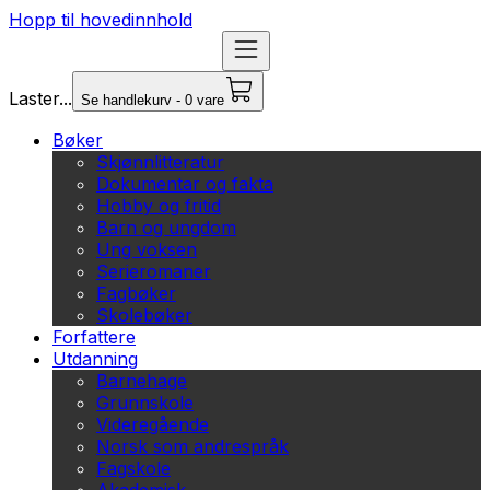
Hopp til hovedinnhold
Laster...
Se handlekurv - 0 vare
Bøker
Skjønnlitteratur
Dokumentar og fakta
Hobby og fritid
Barn og ungdom
Ung voksen
Serieromaner
Fagbøker
Skolebøker
Forfattere
Utdanning
Barnehage
Grunnskole
Videregående
Norsk som andrespråk
Fagskole