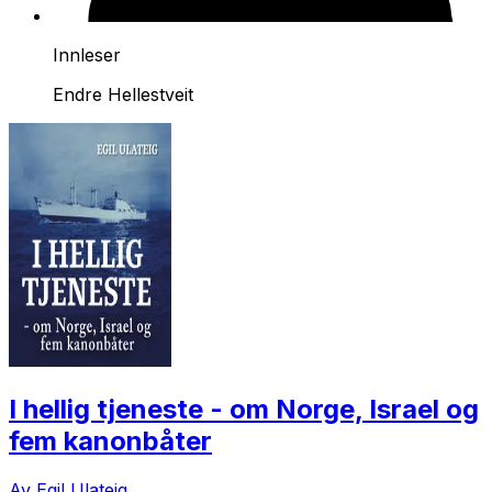
Innleser
Endre Hellestveit
I hellig tjeneste - om Norge, Israel og
fem kanonbåter
Av Egil Ulateig