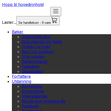
Hopp til hovedinnhold
Laster...
Se handlekurv - 0 vare
Bøker
Skjønnlitteratur
Dokumentar og fakta
Hobby og fritid
Barn og ungdom
Ung voksen
Serieromaner
Fagbøker
Skolebøker
Forfattere
Utdanning
Barnehage
Grunnskole
Videregående
Norsk som andrespråk
Fagskole