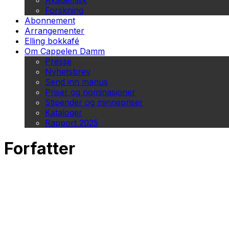
Akademisk
Forskning
Abonnement
Arrangementer
Elling bokkafé
Om Cappelen Damm
Presse
Nyhetsbrev
Send inn manus
Priser og nominasjoner
Stipender og minnepriser
Kataloger
Rapport 2025
Forfatter