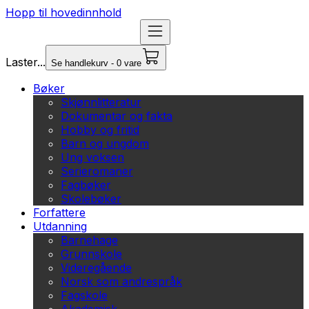
Hopp til hovedinnhold
Laster...
Se handlekurv - 0 vare
Bøker
Skjønnlitteratur
Dokumentar og fakta
Hobby og fritid
Barn og ungdom
Ung voksen
Serieromaner
Fagbøker
Skolebøker
Forfattere
Utdanning
Barnehage
Grunnskole
Videregående
Norsk som andrespråk
Fagskole