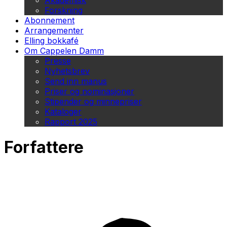
Akademisk
Forskning
Abonnement
Arrangementer
Elling bokkafé
Om Cappelen Damm
Presse
Nyhetsbrev
Send inn manus
Priser og nominasjoner
Stipender og minnepriser
Kataloger
Rapport 2025
Forfattere