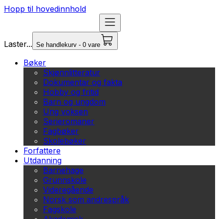
Hopp til hovedinnhold
Laster...
Se handlekurv - 0 vare
Bøker
Skjønnlitteratur
Dokumentar og fakta
Hobby og fritid
Barn og ungdom
Ung voksen
Serieromaner
Fagbøker
Skolebøker
Forfattere
Utdanning
Barnehage
Grunnskole
Videregående
Norsk som andrespråk
Fagskole