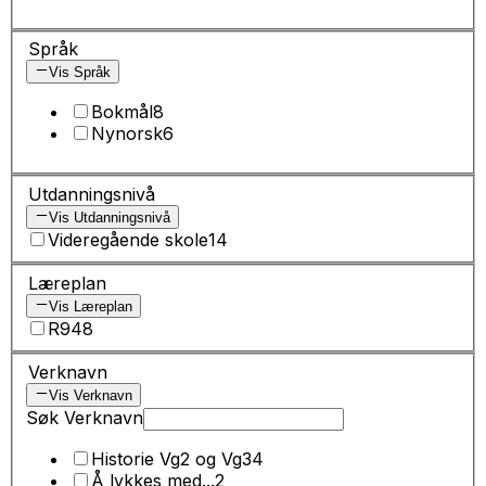
Språk
Vis Språk
Bokmål
8
Nynorsk
6
Utdanningsnivå
Vis Utdanningsnivå
Videregående skole
14
Læreplan
Vis Læreplan
R94
8
Verknavn
Vis Verknavn
Søk Verknavn
Historie Vg2 og Vg3
4
Å lykkes med...
2