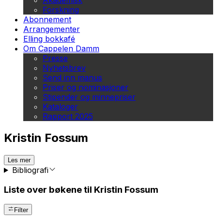
Akademisk
Forskning
Abonnement
Arrangementer
Elling bokkafé
Om Cappelen Damm
Presse
Nyhetsbrev
Send inn manus
Priser og nominasjoner
Stipender og minnepriser
Kataloger
Rapport 2025
Kristin Fossum
Les mer
Bibliografi
Liste over bøkene til Kristin Fossum
Filter