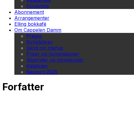
Akademisk
Forskning
Abonnement
Arrangementer
Elling bokkafé
Om Cappelen Damm
Presse
Nyhetsbrev
Send inn manus
Priser og nominasjoner
Stipender og minnepriser
Kataloger
Rapport 2025
Forfatter