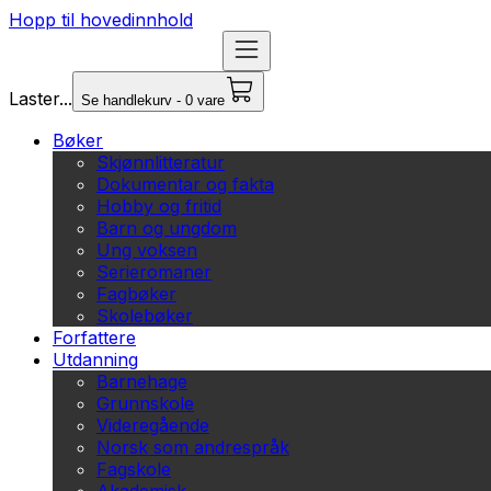
Hopp til hovedinnhold
Laster...
Se handlekurv - 0 vare
Bøker
Skjønnlitteratur
Dokumentar og fakta
Hobby og fritid
Barn og ungdom
Ung voksen
Serieromaner
Fagbøker
Skolebøker
Forfattere
Utdanning
Barnehage
Grunnskole
Videregående
Norsk som andrespråk
Fagskole