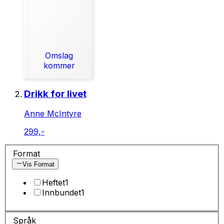
Omslag
kommer
Drikk for livet
Anne McIntyre
299,-
Format
Vis Format
Heftet
1
Innbundet
1
Språk