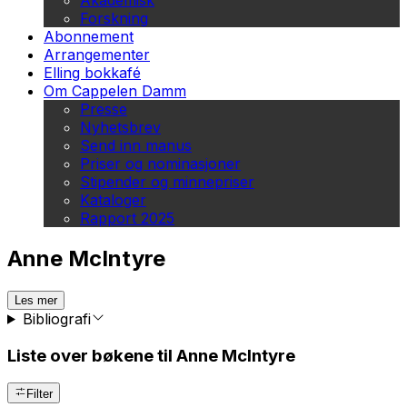
Akademisk
Forskning
Abonnement
Arrangementer
Elling bokkafé
Om Cappelen Damm
Presse
Nyhetsbrev
Send inn manus
Priser og nominasjoner
Stipender og minnepriser
Kataloger
Rapport 2025
Anne McIntyre
Les mer
Bibliografi
Liste over bøkene til Anne McIntyre
Filter