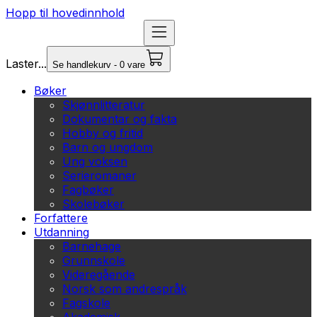
Hopp til hovedinnhold
Laster...
Se handlekurv - 0 vare
Bøker
Skjønnlitteratur
Dokumentar og fakta
Hobby og fritid
Barn og ungdom
Ung voksen
Serieromaner
Fagbøker
Skolebøker
Forfattere
Utdanning
Barnehage
Grunnskole
Videregående
Norsk som andrespråk
Fagskole