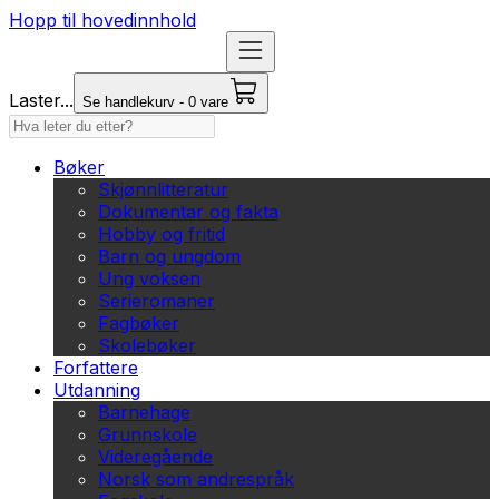
Hopp til hovedinnhold
Laster...
Se handlekurv - 0 vare
Bøker
Skjønnlitteratur
Dokumentar og fakta
Hobby og fritid
Barn og ungdom
Ung voksen
Serieromaner
Fagbøker
Skolebøker
Forfattere
Utdanning
Barnehage
Grunnskole
Videregående
Norsk som andrespråk