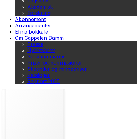
Fagskole
Akademisk
Forskning
Abonnement
Arrangementer
Elling bokkafé
Om Cappelen Damm
Presse
Nyhetsbrev
Send inn manus
Priser og nominasjoner
Stipender og minnepriser
Kataloger
Rapport 2025