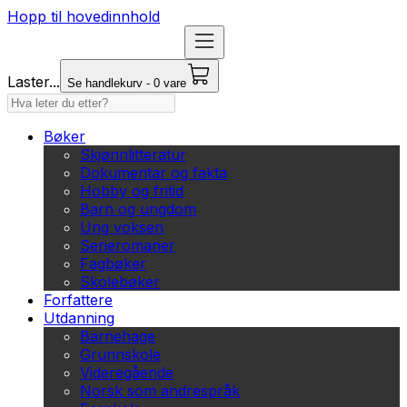
Hopp til hovedinnhold
Laster...
Se handlekurv - 0 vare
Bøker
Skjønnlitteratur
Dokumentar og fakta
Hobby og fritid
Barn og ungdom
Ung voksen
Serieromaner
Fagbøker
Skolebøker
Forfattere
Utdanning
Barnehage
Grunnskole
Videregående
Norsk som andrespråk