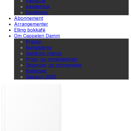
Fagskole
Akademisk
Forskning
Abonnement
Arrangementer
Elling bokkafé
Om Cappelen Damm
Presse
Nyhetsbrev
Send inn manus
Priser og nominasjoner
Stipender og minnepriser
Kataloger
Rapport 2025