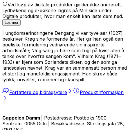
Ved kjøp av digitale produkter gjelder ikke angrerett.
Lydbøkene og e-bøkene lagres på Min side under
Digitale produkter, hvor man enkelt kan laste dem ned.
Les mer
I ungdomserindringene
Dengang vi var tyve aar
(1927)
beskriver Krag sine formende år. Her gir han også den
poetiske formulering vedrørende sin inspirerte
arbeidsmåte; "Jeg sang jo bare som fugl på kvist uten å
tenke over hvorfra sangen kom". Vilhelm Krag (1871–
1933) er kjent som Sørlandets dikter, og den som ga
landsdelen navnet. Krag var en sammensatt person med
et stort og mangfoldig engasjement. Han skrev både
lyrikk, noveller, romaner og skuespill.
Forfattere og bidragsytere
Produktinformasjon
Cappelen Damm
| Postadresse: Postboks 1900
Sentrum, 0055 Oslo | Besøksadresse: Stortingsgata 28,
0161 Oslo