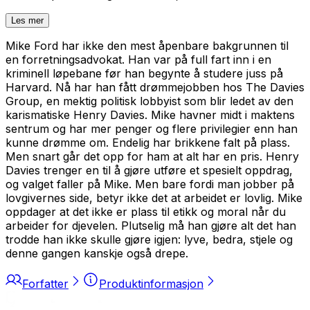
Les mer
Mike Ford har ikke den mest åpenbare bakgrunnen til
en forretningsadvokat. Han var på full fart inn i en
kriminell løpebane før han begynte å studere juss på
Harvard. Nå har han fått drømmejobben hos The Davies
Group, en mektig politisk lobbyist som blir ledet av den
karismatiske Henry Davies. Mike havner midt i maktens
sentrum og har mer penger og flere privilegier enn han
kunne drømme om. Endelig har brikkene falt på plass.
Men snart går det opp for ham at alt har en pris. Henry
Davies trenger en til å gjøre utføre et spesielt oppdrag,
og valget faller på Mike. Men bare fordi man jobber på
lovgivernes side, betyr ikke det at arbeidet er lovlig. Mike
oppdager at det ikke er plass til etikk og moral når du
arbeider for djevelen. Plutselig må han gjøre alt det han
trodde han ikke skulle gjøre igjen: lyve, bedra, stjele og
denne gangen kanskje også drepe.
Forfatter
Produktinformasjon