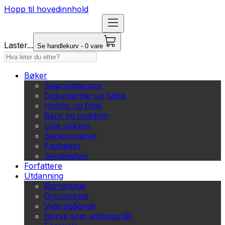
Hopp til hovedinnhold
Laster...
Se handlekurv - 0 vare
Bøker
Skjønnlitteratur
Dokumentar og fakta
Hobby og fritid
Barn og ungdom
Ung voksen
Serieromaner
Fagbøker
Skolebøker
Forfattere
Utdanning
Barnehage
Grunnskole
Videregående
Norsk som andrespråk