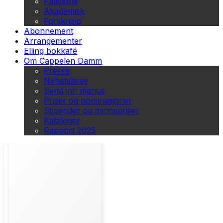
Fagskole
Akademisk
Forskning
Abonnement
Arrangementer
Elling bokkafé
Om Cappelen Damm
Presse
Nyhetsbrev
Send inn manus
Priser og nominasjoner
Stipender og minnepriser
Kataloger
Rapport 2025