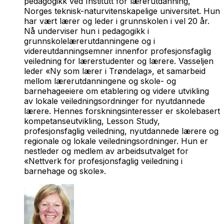
pedagogikk ved Institutt for lærerutdanning,
Norges teknisk-naturvitenskapelige universitet. Hun
har vært lærer og leder i grunnskolen i vel 20 år.
Nå underviser hun i pedagogikk i
grunnskolelærerutdanningene og i
videreutdanningsemner innenfor profesjonsfaglig
veiledning for lærerstudenter og lærere. Vasseljen
leder «Ny som lærer i Trøndelag», et samarbeid
mellom lærerutdanningene og skole- og
barnehageeiere om etablering og videre utvikling
av lokale veiledningsordninger for nyutdannede
lærere. Hennes forskningsinteresser er skolebasert
kompetanseutvikling, Lesson Study,
profesjonsfaglig veiledning, nyutdannede lærere og
regionale og lokale veiledningsordninger. Hun er
nestleder og medlem av arbeidsutvalget for
«Nettverk for profesjonsfaglig veiledning i
barnehage og skole».