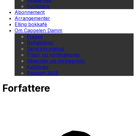
Akademisk
Forskning
Abonnement
Arrangementer
Elling bokkafé
Om Cappelen Damm
Presse
Nyhetsbrev
Send inn manus
Priser og nominasjoner
Stipender og minnepriser
Kataloger
Rapport 2025
Forfattere