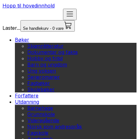
Hopp til hovedinnhold
Laster...
Se handlekurv - 0 vare
Bøker
Skjønnlitteratur
Dokumentar og fakta
Hobby og fritid
Barn og ungdom
Ung voksen
Serieromaner
Fagbøker
Skolebøker
Forfattere
Utdanning
Barnehage
Grunnskole
Videregående
Norsk som andrespråk
Fagskole