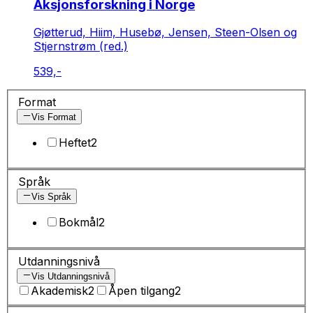
Aksjonsforskning i Norge
Gjøtterud, Hiim, Husebø, Jensen, Steen-Olsen og
Stjernstrøm (red.)
539,-
Format
Vis Format
Heftet
2
Språk
Vis Språk
Bokmål
2
Utdanningsnivå
Vis Utdanningsnivå
Akademisk
2
Åpen tilgang
2