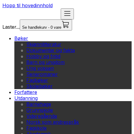
Hopp til hovedinnhold
Laster...
Se handlekurv - 0 vare
Bøker
Skjønnlitteratur
Dokumentar og fakta
Hobby og fritid
Barn og ungdom
Ung voksen
Serieromaner
Fagbøker
Skolebøker
Forfattere
Utdanning
Barnehage
Grunnskole
Videregående
Norsk som andrespråk
Fagskole