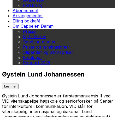
Akademisk
Forskning
Abonnement
Arrangementer
Elling bokkafé
Om Cappelen Damm
Presse
Nyhetsbrev
Send inn manus
Priser og nominasjoner
Stipender og minnepriser
Kataloger
Rapport 2025
Øystein Lund Johannessen
Les mer
Øystein Lund Johannessen er førsteamanuensis II ved
VID vitenskapelige høgskole og seniorforsker på Senter
for interkulturell kommunikasjon. VID står for
vitenskapelig, internasjonal og diakonal. Lund
Johannessen er sosialantropolog med en doktorgrad i