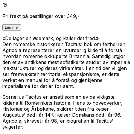
Fri frakt på bestillinger over 349,-
Les mer
«De lager en ødemark, og kaller det fred.»
Den romerske historikeren Tacitus’ bok om feltherren
Agricola representerer en uvurderlig kilde til å forstå
hvordan romerne okkuperte Britannia. Samtidig utgjør
den et av antikkens mest sofistikerte studier av imperiale
maktstrukturer og deres virkemåter. I en tid der vi igjen
ser fremveksten territorial ekspansjonisme, er dette
verket en manual for å forstå og gjenkjenne
imperialisme før det er for sent.
Cornelius Tacitus er ansett som en av de viktigste
kildene til Romerrikets historie. Hans to hovedverker,
Historiae
og
Årbøkene,
skildrer tiden fra keiser
Augustus’ død i år 14 til keiser Domitians død i år 96.
Agricola
, skrevet i år 98, er biografien til Tacitus’
svigerfar.