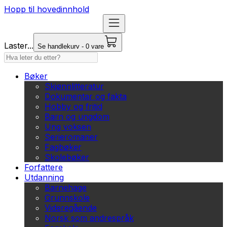
Hopp til hovedinnhold
Laster...
Se handlekurv - 0 vare
Bøker
Skjønnlitteratur
Dokumentar og fakta
Hobby og fritid
Barn og ungdom
Ung voksen
Serieromaner
Fagbøker
Skolebøker
Forfattere
Utdanning
Barnehage
Grunnskole
Videregående
Norsk som andrespråk