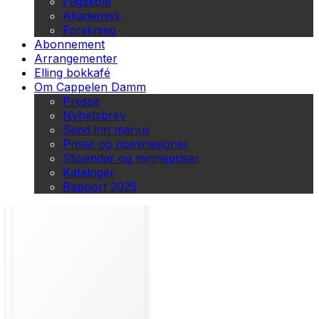
Fagskole
Akademisk
Forskning
Abonnement
Arrangementer
Elling bokkafé
Om Cappelen Damm
Presse
Nyhetsbrev
Send inn manus
Priser og nominasjoner
Stipender og minnepriser
Kataloger
Rapport 2025