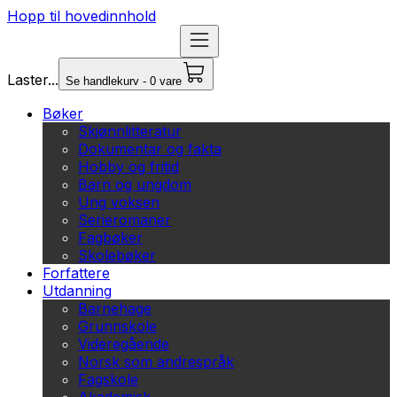
Hopp til hovedinnhold
Laster...
Se handlekurv - 0 vare
Bøker
Skjønnlitteratur
Dokumentar og fakta
Hobby og fritid
Barn og ungdom
Ung voksen
Serieromaner
Fagbøker
Skolebøker
Forfattere
Utdanning
Barnehage
Grunnskole
Videregående
Norsk som andrespråk
Fagskole