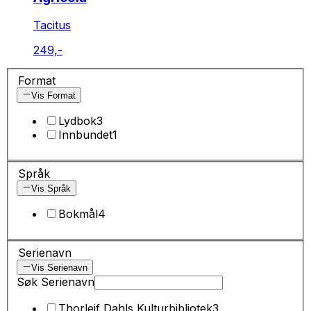
Tacitus
249,-
Format
Vis Format
Lydbok
3
Innbundet
1
Språk
Vis Språk
Bokmål
4
Serienavn
Vis Serienavn
Søk Serienavn
Thorleif Dahls Kulturbibliotek
3