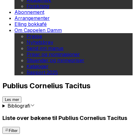
Akademisk
Forskning
Abonnement
Arrangementer
Elling bokkafé
Om Cappelen Damm
Presse
Nyhetsbrev
Send inn manus
Priser og nominasjoner
Stipender og minnepriser
Kataloger
Rapport 2025
Publius Cornelius Tacitus
Les mer
Bibliografi
Liste over bøkene til Publius Cornelius Tacitus
Filter