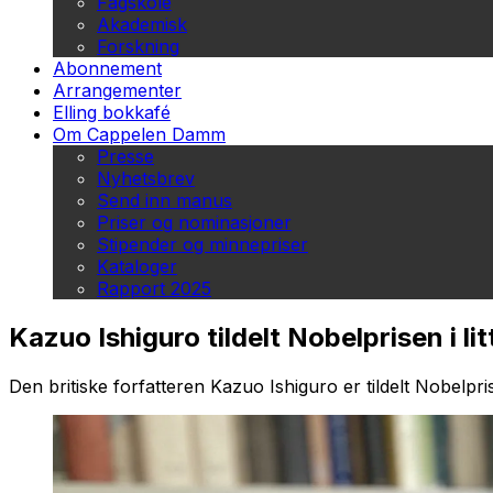
Fagskole
Akademisk
Forskning
Abonnement
Arrangementer
Elling bokkafé
Om Cappelen Damm
Presse
Nyhetsbrev
Send inn manus
Priser og nominasjoner
Stipender og minnepriser
Kataloger
Rapport 2025
Kazuo Ishiguro tildelt Nobelprisen i li
Den britiske forfatteren Kazuo Ishiguro er tildelt Nobelprise