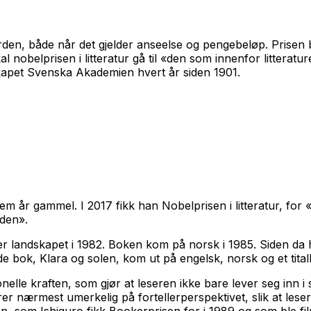
 verden, både når det gjelder anseelse og pengebeløp. Prisen 
nobelprisen i litteratur gå til «den som innenfor litteratur
lskapet Svenska Akademien hvert år siden 1901.
fem år gammel. I 2017 fikk han Nobelprisen i litteratur, for
rden».
er landskapet
i 1982. Boken kom på norsk i 1985. Siden da ha
de bok,
Klara og solen
, kom ut på engelsk, norsk og et tita
onelle kraften, som gjør at leseren ikke bare lever seg inn 
er nærmest umerkelig på fortellerperspektivet, slik at lese
en
, som Ishiguro fikk Bookerprisen for i 1989 og som ble f