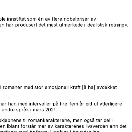
ble innstiftet som én av flere nobelpriser av
en har produsert det mest utmerkede i idealistisk retning».
 «i romaner med stor emosjonell kraft [å ha] avdekket
r han med intervaller på fire–fem år gitt ut ytterligere
ll andre språk i mars 2021.
i skjebnene til romankarakterene, men også tar del i
ren iblant forstår mer av karakterenes livsverden enn det
ilmatisert med Anthony Hopkins i hovedrollen.