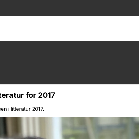
tteratur for 2017
n i litteratur 2017.