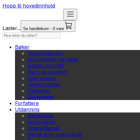
Hopp til hovedinnhold
Laster...
Se handlekurv - 0 vare
Bøker
Skjønnlitteratur
Dokumentar og fakta
Hobby og fritid
Barn og ungdom
Ung voksen
Serieromaner
Fagbøker
Skolebøker
Forfattere
Utdanning
Barnehage
Grunnskole
Videregående
Norsk som andrespråk