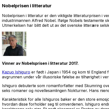
Nobelprisen i litteratur
Nobelprisen i litteratur er den viktigste litteraturprisen i
industrimannen Alfred Nobel. Ifølge Nobels testamente skal 
Utmerkelsen har blitt delt ut av det svenske litterære se
Vinner av Nobelsprisen i litteratur 2017.
Kazuo Ishiguro
er født i Japan i 1954 og kom til England 
avgrunnen under vår illusoriske følelse av tilhørighet i ve
Ishiguro debuterte som romanforfatter med
Skumring ov
seks romaner og novellesamlingen
Nokturner.
Hans nien
Karakteristisk for alle Ishiguros bøker er den store emosj
hvordan disse forholder seg til omverdenen. Ishiguro endr
karakterene selv gjør. Et godt eksempel er
Resten av dag