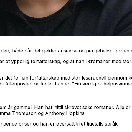
n i verden, både når det gjelder anseelse og pengebeløp, pris
ar et ypperlig forfatterskap, og at han i «romaner med sto
, er det for ein forfattarskap med stor lesarappell gjennom
i Aftenposten og kaller han en "Ein verdig nobelprisvinner i
fem år gammel. Han har hittil skrevet seks romaner. Alle e
ed Emma Thompson og Anthony Hopkins.
ende priser og han er oversatt til et tjuetalls språk.