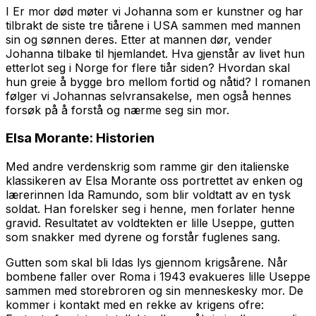
I
Er mor død
møter vi Johanna som er kunstner og har
tilbrakt de siste tre tiårene i USA sammen med mannen
sin og sønnen deres. Etter at mannen dør, vender
Johanna tilbake til hjemlandet. Hva gjenstår av livet hun
etterlot seg i Norge for flere tiår siden? Hvordan skal
hun greie å bygge bro mellom fortid og nåtid? I romanen
følger vi Johannas selvransakelse, men også hennes
forsøk på å forstå og nærme seg sin mor.
Elsa Morante:
Historien
Med andre verdenskrig som ramme gir den italienske
klassikeren av Elsa Morante oss portrettet av enken og
lærerinnen Ida Ramundo, som blir voldtatt av en tysk
soldat. Han forelsker seg i henne, men forlater henne
gravid. Resultatet av voldtekten er lille Useppe, gutten
som snakker med dyrene og forstår fuglenes sang.
Gutten som skal bli Idas lys gjennom krigsårene. Når
bombene faller over Roma i 1943 evakueres lille Useppe
sammen med storebroren og sin menneskesky mor. De
kommer i kontakt med en rekke av krigens ofre: