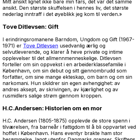
Mitt ansikt lignet ikke bare min fars, det var det samme
ansikt. Den største skuffelsen i hennes liv, det største
nederlag inntraff i det øyeblikk jeg kom til verden.»
Tove Ditlevsen:
Gift
I erindringsromanene
Barndom
,
Ungdom
og
Gift
(1967-
1971) er
Tove Ditlevsen
usedvanlig ærlig og
selvutleverende, og klarer å heve private og intime
opplevelser til det allmennmenneskelige. Ditlevsen
forteller om sin oppvekst i en arbeiderklassefamilie i
København, om sin debut og sitt gjennombrudd som
forfatter, om sine mange ekteskap, om barn og om sin
narkomani. Hun skildrer sin egen avhengighet: av
andres aksept, av skrivingen, av kjærlighet og av
rusmidlers salige strøm gjennom kroppen.
H.C.Andersen:
Historien om en mor
H.C. Andersen (1805-1875) opplevde de store spenn i
tilværelsen, fra barneår i fattigdom til å bli oppvartet ved
hoffet i København. Hans eventyr brakte ham stor
berømmelse, langt utenfor Danmarks grenser. Skriftens