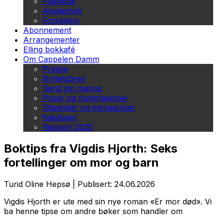
Fagskole
Akademisk
Forskning
Abonnement
Arrangementer
Elling bokkafé
Om Cappelen Damm
Presse
Nyhetsbrev
Send inn manus
Priser og nominasjoner
Stipender og minnepriser
Kataloger
Rapport 2025
Boktips fra Vigdis Hjorth: Seks
fortellinger om mor og barn
Turid Oline Hepsø
|
Publisert: 24.06.2026
Vigdis Hjorth er ute med sin nye roman «Er mor død». Vi
ba henne tipse om andre bøker som handler om