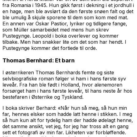
fra Romania i 1945. Hun gikk først i dekning i et jordhull i
en hage, men ble avslørt da den første snøen falt og det
ble umulig å skjule sporene til dem som kom med mat.
En annen var Oskar Pastior, lyriker og tidligere fange,
som Müller samarbeidet med mens hun skrev
Pustegynge.
Leopold i boka overlever og kommer
tilbake. Men han snakker lite om det som har hendt. I
Pustegynge
kommer det fortiede til orde.
Thomas Bernhard:
Et barn
I østerrikeren Thomas Bernhards femte og siste
selvbiografiske roman følger vi ham i hans første syv
leveår. Fra han ble født i Holland, hvor alenemoren
forsørget ham i hans første leveår, til hans neste år hos
bestefaren i Østerrike og Tyskland.
I boka skriver Berhard: «Når hun så meg, så hun min
far, hennes elsker som hadde latt henne i stikken. I meg
så hun kun alt for tydelig ham der hadde ødelagt henne,
det samme ansikt, vet jeg, for jeg har tross alt en gang
sett et fotografi av min far. Likheten var forbløffende.