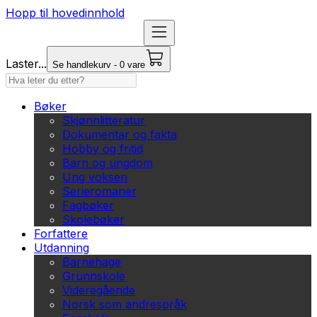
Hopp til hovedinnhold
Laster...
Se handlekurv - 0 vare
Bøker
Skjønnlitteratur
Dokumentar og fakta
Hobby og fritid
Barn og ungdom
Ung voksen
Serieromaner
Fagbøker
Skolebøker
Forfattere
Utdanning
Barnehage
Grunnskole
Videregående
Norsk som andrespråk