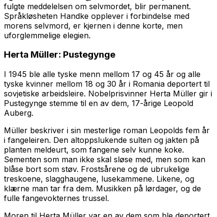
fulgte meddelelsen om selvmordet, blir permanent.
Språkløsheten Handke opplever i forbindelse med
morens selvmord, er kjernen i denne korte, men
uforglemmelige elegien.
Herta Müller:
Pustegynge
I 1945 ble alle tyske menn mellom 17 og 45 år og alle
tyske kvinner mellom 18 og 30 år i Romania deportert til
sovjetiske arbeidsleire. Nobelprisvinner Herta Müller gir i
Pustegynge
stemme til en av dem, 17-årige Leopold
Auberg.
Müller beskriver i sin mesterlige roman Leopolds fem år
i fangeleiren. Den altoppslukende sulten og jakten på
planten meldeurt, som fangene selv kunne koke.
Sementen som man ikke skal sløse med, men som kan
blåse bort som støv. Frostsårene og de ubrukelige
treskoene, slagghaugene, lusekammene. Likene, og
klærne man tar fra dem. Musikken på lørdager, og de
fulle fangevokternes trussel.
Moren til Herta Müller var en av dem som ble deportert