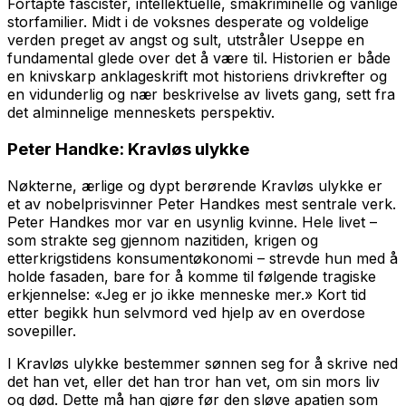
Fortapte fascister, intellektuelle, småkriminelle og vanlige
storfamilier. Midt i de voksnes desperate og voldelige
verden preget av angst og sult, utstråler Useppe en
fundamental glede over det å være til. Historien er både
en knivskarp anklageskrift mot historiens drivkrefter og
en vidunderlig og nær beskrivelse av livets gang, sett fra
det alminnelige menneskets perspektiv.
Peter Handke:
Kravløs ulykke
Nøkterne, ærlige og dypt berørende
Kravløs ulykke
er
et av nobelprisvinner Peter Handkes mest sentrale verk.
Peter Handkes mor var en usynlig kvinne. Hele livet –
som strakte seg gjennom nazitiden, krigen og
etterkrigstidens konsumentøkonomi – strevde hun med å
holde fasaden, bare for å komme til følgende tragiske
erkjennelse: «Jeg er jo ikke menneske mer.» Kort tid
etter begikk hun selvmord ved hjelp av en overdose
sovepiller.
I Kravløs ulykke bestemmer sønnen seg for å skrive ned
det han vet, eller det han tror han vet, om sin mors liv
og død. Dette må han gjøre før den sløve apatien som