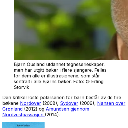
Bjørn Ousland utdannet tegneserieskaper,
men har utgitt bøker i flere sjangere. Felles
for dem alle er illustrasjonene, som står
sentralt i alle Bjørns bøker. Foto: © Erling
Storvik
Den kritikerroste polarserien for barn består av de fire
bøkene
Nordover
(2008),
Sydover
(2009),
Nansen over
Grønland
(2012) og
Amundsen gjennom
Nordvestpassasjen
(2014).