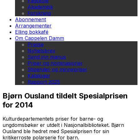
Fagskole
Akademisk
Forskning
Abonnement
Arrangementer
Elling bokkafé
Om Cappelen Damm
Presse
Nyhetsbrev
Send inn manus
Priser og nominasjoner
Stipender og minnepriser
Kataloger
Rapport 2025
Bjørn Ousland tildelt Spesialprisen
for 2014
Kulturdepartementets priser for barne- og
ungdomsbøker er utdelt i Nasjonalbiblioteket. Bjørn
Ousland ble hedret med Spesialprisen for sin
kritikerroste polarserie for barn.