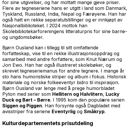
for sine utgivelser, og har mottatt mange gjeve priser.
Flere av tegneseriene hans er utgitt i land som Danmark,
Tyskland, Russland, India, Nepal og Færøyene. Han har
også hatt en rekke separatutstillinger og er innkjøpt av
Nasjonalbiblioteket. I 2024 mottok han
Skolebibliotekarforeningens litteraturpris for sine barne-
og ungdomsbøker.
Bjørn Ousland kan i tillegg til sitt omfattende
forfatteskap, vise til en rekke illustrasjonsoppdrag og
samarbeid med andre forfattere, som Knut Nærum og
Jon Ewo. Han har også illustreret skolebøker, og
skrevet tegneseriemanus for andre tegnere. I mange år
sto hans humoristiske striper og album i fokus. Historisk
materiale og norske folkeeventyr bidro til inspirasjon.
Bjørn Ousland var lenge med å prege humorbladet
Pyton med serier som
Hellitern og Halvlitern
,
Lucky
Duck og Børt – Børre
. I 1995 kom den populære serien
Siggen og Piggen
. Han forsynte også Dagbladet med
avisstriper fra seriene
Eventyrlig
og
Småkryp
.
Kulturdepartementets prisutdeling