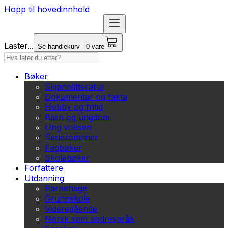
Hopp til hovedinnhold
Laster...
Se handlekurv - 0 vare
Bøker
Skjønnlitteratur
Dokumentar og fakta
Hobby og fritid
Barn og ungdom
Ung voksen
Serieromaner
Fagbøker
Skolebøker
Forfattere
Utdanning
Barnehage
Grunnskole
Videregående
Norsk som andrespråk