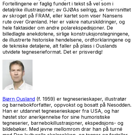
Fortellingene er faglig fundert i tekst så vel som i
detaljrike illustrasjoner; av GJØAs seilrigg, av tverrsnittet
av skroget på FRAM, eller kartet som viser Nansens
rute over Grønland. Her er vakre naturskildringer, og
hele faktasider om andre polarekspedisjoner. De
billedlagte anekdotene, sirlige konstruksjonstegningene,
de illustrerte historiske hendelsene, ordforklaringene og
de tekniske detaljene, alt faller på plass i Ouslands
utvidete tegneserieformat. Det er prisverdig!
Bjørn Ousland
(f. 1959) er tegneserieskaper, illustratør
og barnebokforfatter, oppvokst og bosatt på Nesodden.
Han er utdannet tegneserieskaper fra USA, og har
høstet stor anerkjennelse for sine humoristiske
tegneserier, barnebokillustrasjoner, ekspedisjons- og
bildebøker. Med jevne mellomrom drar han på turné