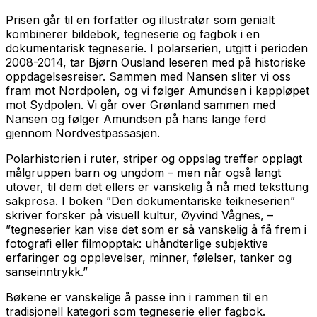
Prisen går til en forfatter og illustratør som genialt
kombinerer bildebok, tegneserie og fagbok i en
dokumentarisk tegneserie. I polarserien, utgitt i perioden
2008-2014, tar Bjørn Ousland leseren med på historiske
oppdagelsesreiser. Sammen med Nansen sliter vi oss
fram mot Nordpolen, og vi følger Amundsen i kappløpet
mot Sydpolen. Vi går over Grønland sammen med
Nansen og følger Amundsen på hans lange ferd
gjennom Nordvestpassasjen.
Polarhistorien i ruter, striper og oppslag treffer opplagt
målgruppen barn og ungdom – men når også langt
utover, til dem det ellers er vanskelig å nå med teksttung
sakprosa. I boken ”Den dokumentariske teikneserien”
skriver forsker på visuell kultur, Øyvind Vågnes, –
”tegneserier kan vise det som er så vanskelig å få frem i
fotografi eller filmopptak: uhåndterlige subjektive
erfaringer og opplevelser, minner, følelser, tanker og
sanseinntrykk.”
Bøkene er vanskelige å passe inn i rammen til en
tradisjonell kategori som tegneserie eller fagbok.