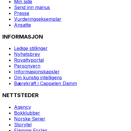
Min side
Send inn manus
Presse
Vurderingseksemplar
Ansatte
INFORMASJON
Ledige stillinger
Nyhetsbrev
Royaltyportal
Personvern
Informasjonskapsler
Om kunstig intelligens
Bærekraft i Cappelen Damm
NETTSTEDER
Agency
Bokklubber
Norske Serier
Storytel
Flamme Forlag