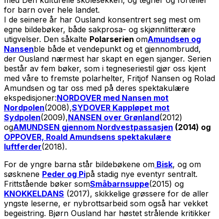
med Den kulturelle skolesekken, og tegner og forteller
for barn over hele landet.
I de seinere år har Ousland konsentrert seg mest om
egne bildebøker, både sakprosa- og skjønnlitterære
utigvelser. Den såkalte
Polarserien
om
Amundsen og
Nansen
ble både et vendepunkt og et gjennombrudd,
der Ousland nærmest har skapt en egen sjanger. Serien
består av fem bøker, som i tegneseriestil gjør oss kjent
med våre to fremste polarhelter, Fritjof Nansen og Rolad
Amundsen og tar oss med på deres spektakulære
ekspedisjoner:
NORDOVER med Nansen mot
Nordpolen
(2008),
SYDOVER Kappløpet mot
Sydpolen
(2009),
NANSEN over Grønland
(2012)
og
AMUNDSEN gjennom Nordvestpassasjen
(2014) og
OPPOVER, Roald Amundsens spektakulære
luftferder
(2018).
For de yngre barna står bildebøkene om
Bisk
, og om
søsknene
Peder og Pi
på stadig nye eventyr sentralt.
Frittstående bøker som
Småbarnsuppe
(2015) og
KNOKKELDANS
(2017), skikkelige grøssere for de aller
yngste leserne, er nybrottsarbeid som også har vekket
begeistring. Bjørn Ousland har høstet strålende kritikker