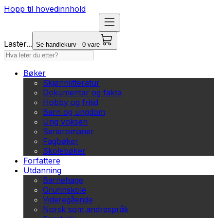
Hopp til hovedinnhold
Laster...
Se handlekurv - 0 vare
Bøker
Skjønnlitteratur
Dokumentar og fakta
Hobby og fritid
Barn og ungdom
Ung voksen
Serieromaner
Fagbøker
Skolebøker
Forfattere
Utdanning
Barnehage
Grunnskole
Videregående
Norsk som andrespråk