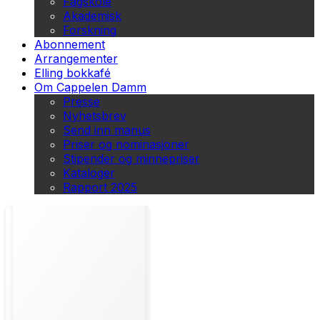
Fagskole
Akademisk
Forskning
Abonnement
Arrangementer
Elling bokkafé
Om Cappelen Damm
Presse
Nyhetsbrev
Send inn manus
Priser og nominasjoner
Stipender og minnepriser
Kataloger
Rapport 2025