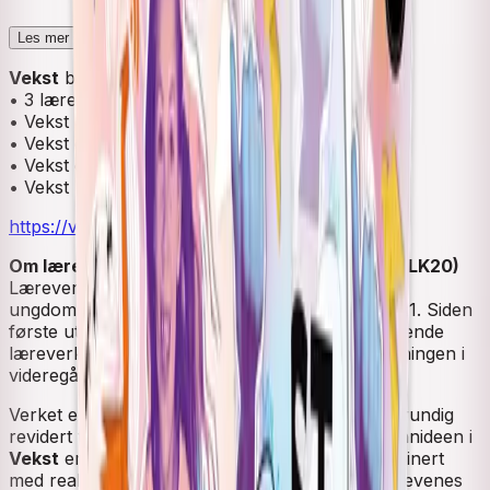
Les mer
Vekst
består av følgende komponenter:
• 3 lærebøker (alt-i-ett-bøker)
• Vekst digitale unibøker
• Vekst elevnettsted, gratis
• Vekst elevnettsted Pluss, lisens
• Vekst lærernettsted, lisens
https://vekst.cappelendamm.no/
Om læreverket Vekst Helse- og oppvekstfag (LK20)
Læreverket
Vekst
for Vg2 Barne- og
ungdomsarbeiderfag ble oppdatert til LK20 i 2021. Siden
første utgave i 2007 har
Vekst
vært et dominerende
læreverk for barne- og ungdomsarbeiderutdanningen i
videregående skole og i voksenopplæringen.
Verket er skrevet av mange nye forfattere og grundig
revidert til fagfornyelsen. Den pedagogiske grunnideen i
Vekst
er å gi en solid teoretisk forankring kombinert
med realistiske eksempler fra praksisfeltet og elevenes