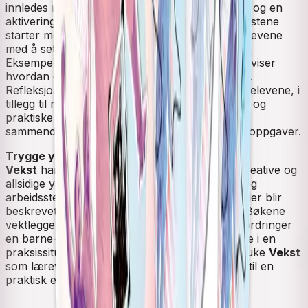
innledes med en oversikt over viktige begreper og en
aktivering av elevenes forkunnskaper. Teoritekstene
starter med et kort sammendrag som hjelper elevene
med å sette fokus på teorien som følger.
Eksempeltekstene bygger videre på teorien og viser
hvordan elevene kan anvende teorien i praksis.
Refleksjonsoppgaver er med på å bevisstgjøre elevene, i
tillegg til mer faktabaserte repetisjonsoppgaver og
praktiske aktiviteter. Kapitlene avsluttes med et
sammendrag og en samling av varierte arbeidsoppgaver.
Trygge yrkesutøvere
Vekst
har som mål at eleven skal bli trygge, kreative og
allsidige yrkesutøvere. Relevante målgrupper og
arbeidssteder for en barne- og ungdomsarbeider blir
beskrevet og er gjennomgående i læreverket. Bøkene
vektlegger virkelighetsnære situasjoner og utfordringer
en barne- og ungdomsarbeider kan møte, både i en
praksissituasjon og som yrkesutøver. Ved å bruke
Vekst
som læreverk vil elevene være godt forberedt til en
praktisk eksamen.