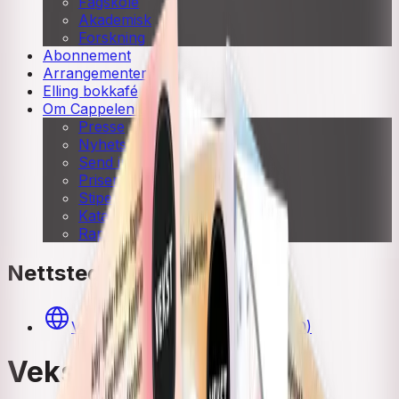
Fagskole
Akademisk
Forskning
Abonnement
Arrangementer
Elling bokkafé
Om Cappelen Damm
Presse
Nyhetsbrev
Send inn manus
Priser og nominasjoner
Stipender og minnepriser
Kataloger
Rapport 2025
Nettsted
Vekst Elev- og lærernettsted (LK20)
Vekst Helse- og