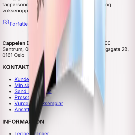
fagpersoner, i skolen, faglærer-utdanningen og
voksenopplæringen.
Forfattere
Cappelen Damm
| Postadresse: Postboks 1900
Sentrum, 0055 Oslo | Besøksadresse: Stortingsgata 28,
0161 Oslo
KONTAKT OSS
Kundeservice
Min side
Send inn manus
Presse
Vurderingseksemplar
Ansatte
INFORMASJON
Ledige stillinger