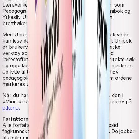
Læreverket Vekst finnes også i digitale utgaver, som
Pedagogisk arbeid Unibok, Kommunikasjon Unibok og
Yrkesliv Unibok. De tre titlene finnes også som
brettbøker.
Med Unibok er læreboka alltid tilgjengelig, og elevene
kan lese den på alle digitale flater – også mobil. Unibok
er brukervennlig, og har flere gode studietekniske
verktøy som gjør at eleven kan jobbe godt med
lærestoffet i boka. I Unibok kan eleven gjøre direkte søk
og oppslag på ord i teksten, skrive notater og markere,
og lytte til teksten. Tekst-til-tale-funksjon har høy
pedagogisk verdi for lesesvake elever ettersom ordene
markeres under opplesing.
Når du har lisens og tilgang til boka, finner du den i
«Mine unibøker» på unibok.no og under «Min side» på
cdu.no.
Forfatterne
Alle forfatterne i
Vekst
har lang erfaring og solid
fagkunnskap om temaene de har skrevet om. De jobber
til daglig med de aktuelle temaene, enten som