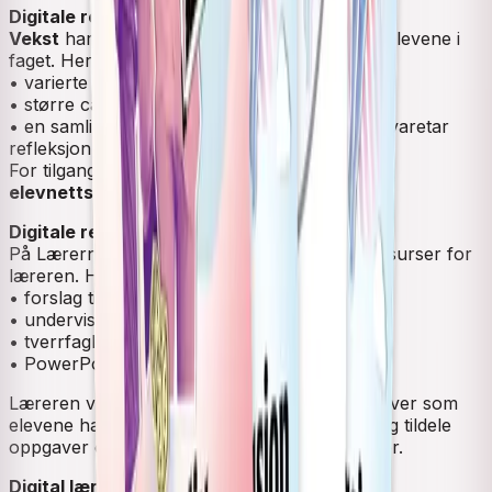
Digitale ressurser for elevene
Vekst
har supplerende digitale ressurser for elevene i
faget. Her finner elevene:
• varierte oppgaver til hvert kapittel
• større case-oppgaver og læringsstier
• en samling med varierte ressurser for som ivaretar
refleksjon og praktisk problemløsning
For tilgang til lydbøker, kreves lisens til
Vekst
elevnettsted Pluss
(LK20).
Digitale ressurser for lærerne
På Lærernettstedet til
Vekst
er det nyttige ressurser for
læreren. Her finner lærerne:
• forslag til årsplan
• undervisningsopplegg
• tverrfaglige opplegg
• PowerPoint-presentasjoner
Læreren vil enkelt kunne følge med på oppgaver som
elevene har gjort og har mulighet for å lage og tildele
oppgaver og kommentere innleverte oppgaver.
Digital lærebok