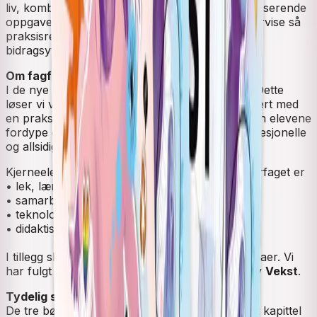
liv, kombinert med refleksjonsspørsmål og aktiviserende
oppgaver. Målet er at lærerne skal kunne undervise så
praksisrettet som mulig og at elevene er aktive
bidragsytere i undervisningen.
Om fagfornyelsen
I de nye læreplanene er dybdelæring vektlagt. Dette
løser vi ved en solid teoretisk plattform kombinert med
en praksisretting av stoffet. På denne måten kan elevene
fordype og øve seg i faget for å bli trygge, profesjonelle
og allsidige yrkesutøvere.
Kjerneelementene i barne- og ungdomsarbeiderfaget er
• lek, læring og utvikling
• samarbeid og relasjoner
• teknologi og lovverk
• didaktisk metodevalg
I tillegg skal elevene jobbe med tverrfaglige temaer. Vi
har fulgt disse hovedprinsippene i revisjonen av
Vekst
.
Tydelig struktur
De tre bøkene følger samme struktur der hvert kapittel