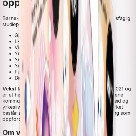
oppvekstfag (LK20)
Barne- og ungdomsarbeiderfag Vg2 og Vg3, yrkesfaglig
studieprogram.
Grunnbok
LK20
Videregående skole
Yrkesfag
Yrkesfag Vg2
Yrkesfag Vg3 påbygging
Fagnettsted
Digital ressurs
Vekst
lærebøker kom i en oppdaterte utgaver i 2021 og
er et heldekkende læreverk til de tre programfagene
kommunikasjon og samhandling, pedagogisk arbeid og
yrkesliv på barne- og ungdomsarbeiderfaget. Verket
består av tre bøker som er knyttet tett sammen og som
oppfordrer til tverrfaglighet.
Om verket