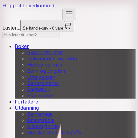
Hopp til hovedinnhold
Laster...
Se handlekurv - 0 vare
Bøker
Skjønnlitteratur
Dokumentar og fakta
Hobby og fritid
Barn og ungdom
Ung voksen
Serieromaner
Fagbøker
Skolebøker
Forfattere
Utdanning
Barnehage
Grunnskole
Videregående
Norsk som andrespråk