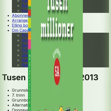
Fagskole
Akademisk
Forskning
Abonnement
Arrangementer
Elling bokkafé
Om Cappelen Damm
Presse
Nyhetsbrev
Send inn manus
Priser og nominasjoner
Stipender og minnepriser
Kataloger
Rapport 2025
Tusen millioner 5-7, 2013
Grunnskole
7. trinn
Grunnbok
Alternativ grunnbok
Oppgavesamling