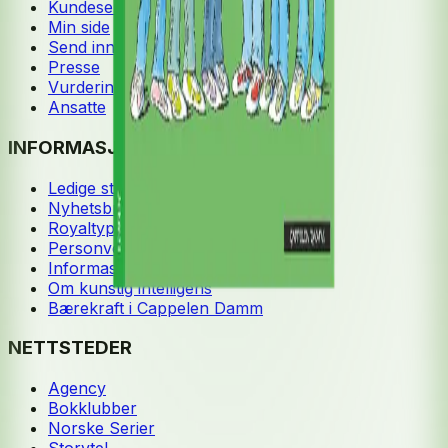
Kundeservice
Min side
Send inn manus
Presse
Vurderingseksemplar
Ansatte
INFORMASJON
Ledige stillinger
Nyhetsbrev
Royaltyportal
Personvern
Informasjonskapsler
Om kunstig intelligens
Bærekraft i Cappelen Damm
NETTSTEDER
Agency
Bokklubber
Norske Serier