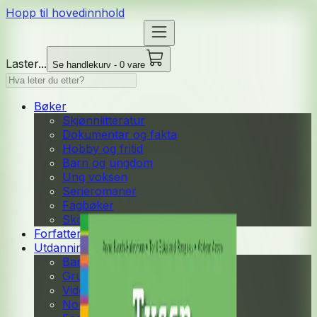
Hopp til hovedinnhold
Laster...
Se handlekurv - 0 vare
Bøker
Skjønnlitteratur
Dokumentar og fakta
Hobby og fritid
Barn og ungdom
Ung voksen
Serieromaner
Fagbøker
Skolebøker
Forfattere
Utdanning
Barnehage
Grunnskole
Videregående
Norsk som andrespråk