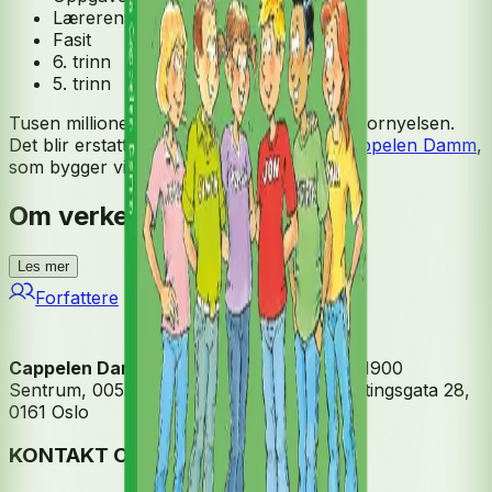
Lærerens bok
Fasit
6. trinn
5. trinn
Tusen millioner 5-7 blir ikke revidert til fagfornyelsen.
Det blir erstattet av
Matematikk 5-7 fra Cappelen Damm
,
som bygger videre på Radius.
Om verket
Les mer
Forfattere
Cappelen Damm
| Postadresse: Postboks 1900
Sentrum, 0055 Oslo | Besøksadresse: Stortingsgata 28,
0161 Oslo
KONTAKT OSS