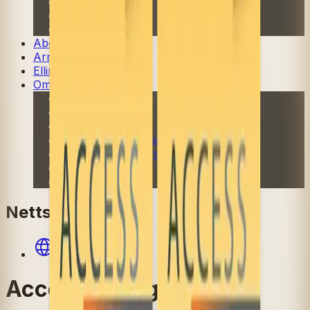
Fagskole
Akademisk
Forskning
Abonnement
Arrangementer
Elling bokkafé
Om Cappelen Damm
Presse
Nyhetsbrev
Send inn manus
Priser og nominasjoner
Stipender og minnepriser
Kataloger
Rapport 2025
Nettsted
Access
Access to English