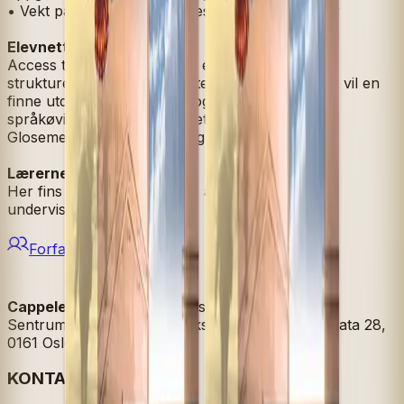
• Vekt på å øve opp elevenes digitale ferdigheter
Elevnettsted
Access to English har gratis elevnettsted som er
strukturert etter temaer og tekster. Til hver tekst vil en
finne utdypende ressurser og interaktive
språkøvingsoppgaver. På nettstedet finnes også
Glosemesteren, til øving av glossaret i boka.
Lærernettsted
Her fins blant annet prøver, årsplan,
undervisningsopplegg mm.
Forfattere
Cappelen Damm
| Postadresse: Postboks 1900
Sentrum, 0055 Oslo | Besøksadresse: Stortingsgata 28,
0161 Oslo
KONTAKT OSS