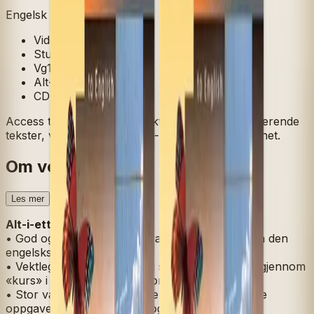
Engelsk for SF
Videregående skole
Studieforberedende
Vg1
Alt-i-ett-bok
CD
Access to English legger vekt på gode og engasjerende
tekster, variasjon og sjanger- og språklig bevissthet.
Om verket
Les mer
Alt-i-ett-bok
• God og engasjerende litteratur og sakprosa fra den
engelskspråklige verden
• Vektlegging av sjanger- og språklig bevissthet gjennom
«kurs» i skriftlig og muntlig bruk av språket
• Stor variasjon i aktivitetene til tekstene – mange
oppgaver for både skriftlig og muntlig øving