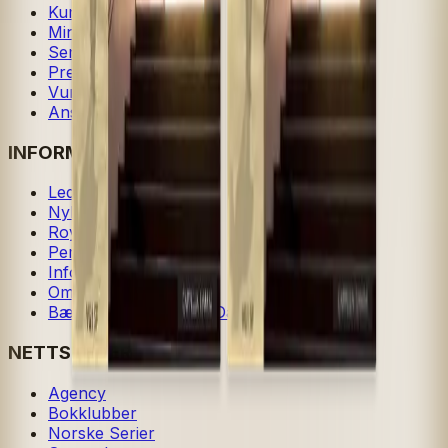
Kundeservice
Min side
Send inn manus
Presse
Vurderingseksemplar
Ansatte
INFORMASJON
Ledige stillinger
Nyhetsbrev
Royaltyportal
Personvern
Informasjonskapsler
Om kunstig intelligens
Bærekraft i Cappelen Damm
NETTSTEDER
Agency
Bokklubber
Norske Serier