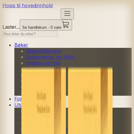
Hopp til hovedinnhold
Laster...
Se handlekurv - 0 vare
Bøker
Skjønnlitteratur
Dokumentar og fakta
Hobby og fritid
Barn og ungdom
Ung voksen
Serieromaner
Fagbøker
Skolebøker
Forfattere
Utdanning
Barnehage
Grunnskole
Videregående
Norsk som andrespråk