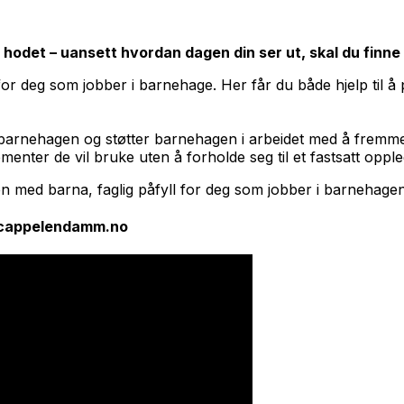
 hodet – uansett hvordan dagen din ser ut, skal du finne 
e for deg som jobber i barnehage. Her får du både hjelp til
arnehagen og støtter barnehagen i arbeidet med å fremme l
enter de vil bruke uten å forholde seg til et fastsatt oppl
en med barna, faglig påfyll for deg som jobber i barnehagen 
n@cappelendamm.no