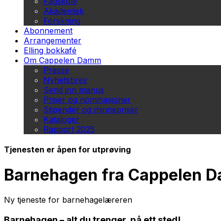
Fagskole
Akademisk
Forskning
Abonnement
Arrangementer
Elling bokkafé
Om Cappelen Damm
Presse
Nyhetsbrev
Send inn manus
Priser og nominasjoner
Stipender og minnepriser
Kataloger
Rapport 2025
Tjenesten er åpen for utprøving
Barnehagen fra Cappelen 
Ny tjeneste for barnehagelæreren
Barnehagen – alt du trenger, på ett sted!