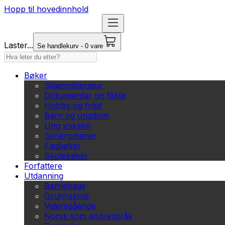
Hopp til hovedinnhold
Laster...
Se handlekurv - 0 vare
Bøker
Skjønnlitteratur
Dokumentar og fakta
Hobby og fritid
Barn og ungdom
Ung voksen
Serieromaner
Fagbøker
Skolebøker
Forfattere
Utdanning
Barnehage
Grunnskole
Videregående
Norsk som andrespråk