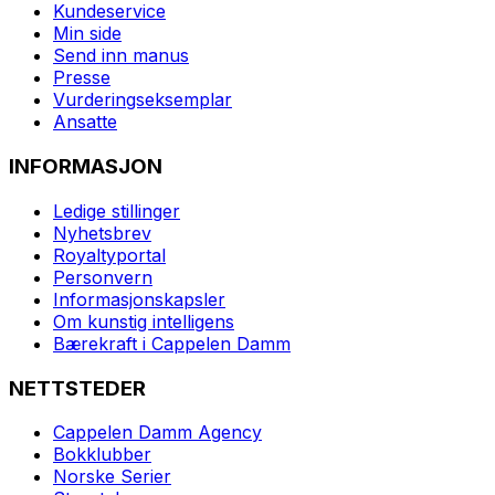
Kundeservice
Min side
Send inn manus
Presse
Vurderingseksemplar
Ansatte
INFORMASJON
Ledige stillinger
Nyhetsbrev
Royaltyportal
Personvern
Informasjonskapsler
Om kunstig intelligens
Bærekraft i Cappelen Damm
NETTSTEDER
Cappelen Damm Agency
Bokklubber
Norske Serier