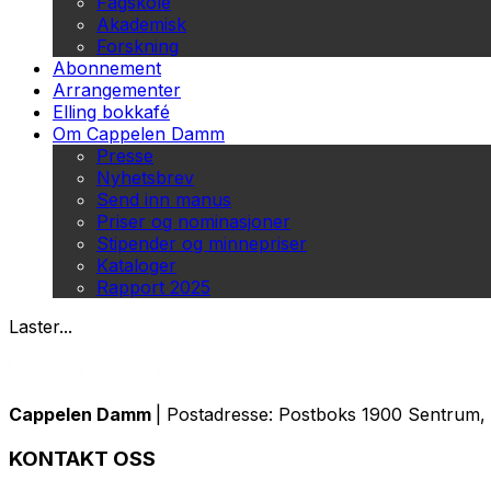
Fagskole
Akademisk
Forskning
Abonnement
Arrangementer
Elling bokkafé
Om Cappelen Damm
Presse
Nyhetsbrev
Send inn manus
Priser og nominasjoner
Stipender og minnepriser
Kataloger
Rapport 2025
Laster...
Cappelen Damm
| Postadresse: Postboks 1900 Sentrum, 
KONTAKT OSS