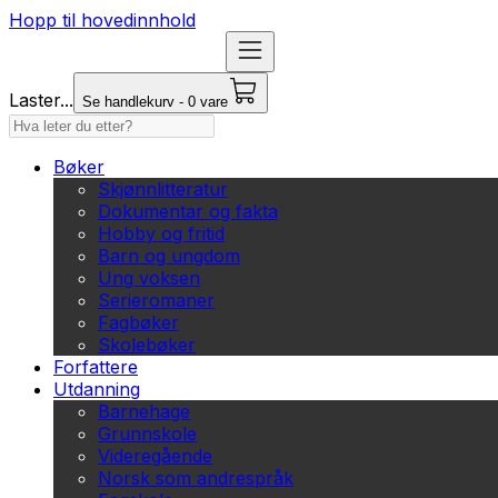
Hopp til hovedinnhold
Laster...
Se handlekurv - 0 vare
Bøker
Skjønnlitteratur
Dokumentar og fakta
Hobby og fritid
Barn og ungdom
Ung voksen
Serieromaner
Fagbøker
Skolebøker
Forfattere
Utdanning
Barnehage
Grunnskole
Videregående
Norsk som andrespråk