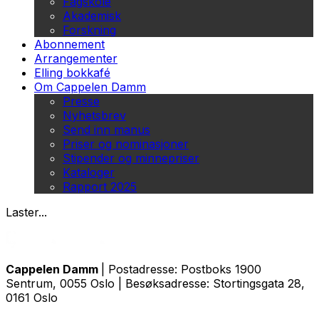
Fagskole
Akademisk
Forskning
Abonnement
Arrangementer
Elling bokkafé
Om Cappelen Damm
Presse
Nyhetsbrev
Send inn manus
Priser og nominasjoner
Stipender og minnepriser
Kataloger
Rapport 2025
Laster...
Cappelen Damm
| Postadresse: Postboks 1900
Sentrum, 0055 Oslo | Besøksadresse: Stortingsgata 28,
0161 Oslo