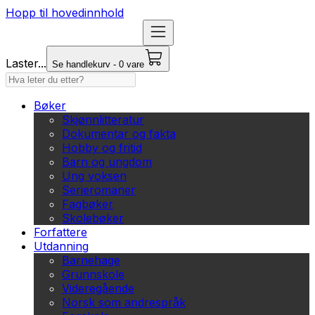
Hopp til hovedinnhold
Laster...
Se handlekurv - 0 vare
Bøker
Skjønnlitteratur
Dokumentar og fakta
Hobby og fritid
Barn og ungdom
Ung voksen
Serieromaner
Fagbøker
Skolebøker
Forfattere
Utdanning
Barnehage
Grunnskole
Videregående
Norsk som andrespråk