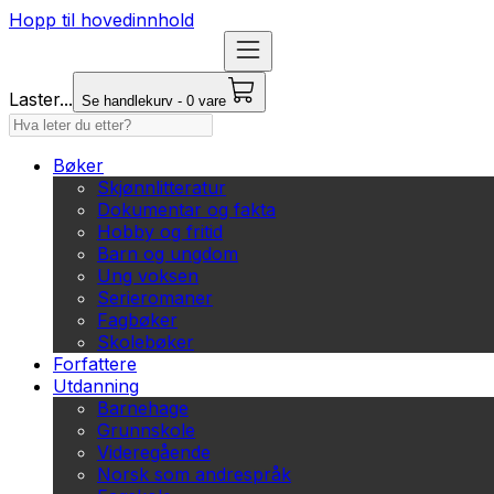
Hopp til hovedinnhold
Laster...
Se handlekurv - 0 vare
Bøker
Skjønnlitteratur
Dokumentar og fakta
Hobby og fritid
Barn og ungdom
Ung voksen
Serieromaner
Fagbøker
Skolebøker
Forfattere
Utdanning
Barnehage
Grunnskole
Videregående
Norsk som andrespråk