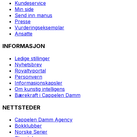
Kundeservice
Min side
Send inn manus
Presse
Vurderingseksemplar
Ansatte
INFORMASJON
Ledige stillinger
Nyhetsbrev
Royaltyportal
Personvern
Informasjonskapsler
Om kunstig intelligens
Bærekraft i Cappelen Damm
NETTSTEDER
Cappelen Damm Agency
Bokklubber
Norske Serier