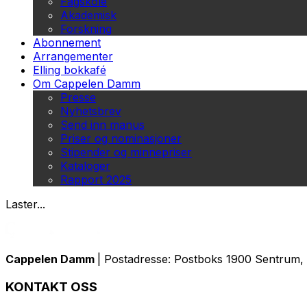
Fagskole
Akademisk
Forskning
Abonnement
Arrangementer
Elling bokkafé
Om Cappelen Damm
Presse
Nyhetsbrev
Send inn manus
Priser og nominasjoner
Stipender og minnepriser
Kataloger
Rapport 2025
Laster...
Cappelen Damm
| Postadresse: Postboks 1900 Sentrum, 
KONTAKT OSS