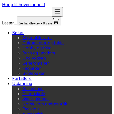
Hopp til hovedinnhold
Laster...
Se handlekurv - 0 vare
Bøker
Skjønnlitteratur
Dokumentar og fakta
Hobby og fritid
Barn og ungdom
Ung voksen
Serieromaner
Fagbøker
Skolebøker
Forfattere
Utdanning
Barnehage
Grunnskole
Videregående
Norsk som andrespråk
Fagskole