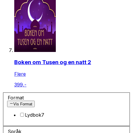
Boken om Tusen og en natt 2
Flere
399,-
Format
Vis Format
Lydbok
7
Språk