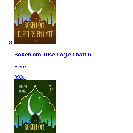
Boken om Tusen og en natt 6
Flere
399,-