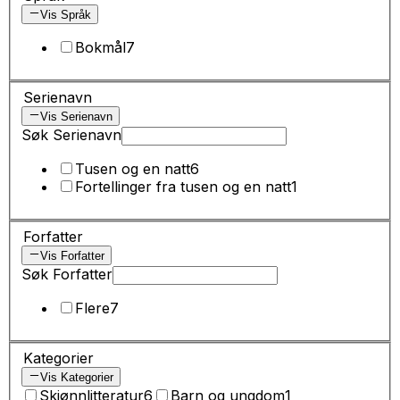
Vis Språk
Bokmål
7
Serienavn
Vis Serienavn
Søk Serienavn
Tusen og en natt
6
Fortellinger fra tusen og en natt
1
Forfatter
Vis Forfatter
Søk Forfatter
Flere
7
Kategorier
Vis Kategorier
Skjønnlitteratur
6
Barn og ungdom
1