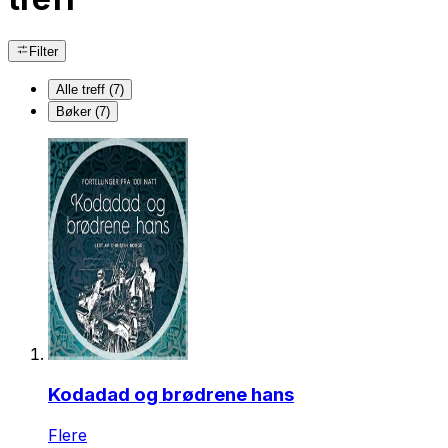
Filter
Alle treff (7)
Bøker (7)
Kodadad og brødrene hans
Flere