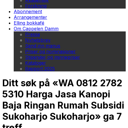
Akademisk
Forskning
Abonnement
Arrangementer
Elling bokkafé
Om Cappelen Damm
Presse
Nyhetsbrev
Send inn manus
Priser og nominasjoner
Stipender og minnepriser
Kataloger
Rapport 2025
Ditt søk på «WA 0812 2782
5310 Harga Jasa Kanopi
Baja Ringan Rumah Subsidi
Sukoharjo Sukoharjo» ga 7
treff