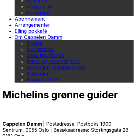
Fagskole
Akademisk
Forskning
Abonnement
Arrangementer
Elling bokkafé
Om Cappelen Damm
Presse
Nyhetsbrev
Send inn manus
Priser og nominasjoner
Stipender og minnepriser
Kataloger
Rapport 2025
Michelins grønne guider
Cappelen Damm
| Postadresse: Postboks 1900
Sentrum, 0055 Oslo | Besøksadresse: Stortingsgata 28,
0161 Oslo