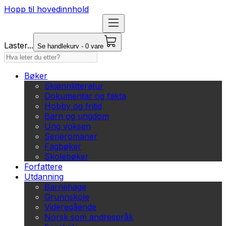
Hopp til hovedinnhold
Laster...
Se handlekurv - 0 vare
Bøker
Skjønnlitteratur
Dokumentar og fakta
Hobby og fritid
Barn og ungdom
Ung voksen
Serieromaner
Fagbøker
Skolebøker
Forfattere
Utdanning
Barnehage
Grunnskole
Videregående
Norsk som andrespråk