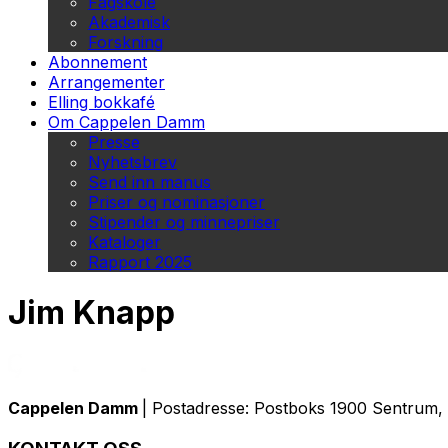
Fagskole
Akademisk
Forskning
Abonnement
Arrangementer
Elling bokkafé
Om Cappelen Damm
Presse
Nyhetsbrev
Send inn manus
Priser og nominasjoner
Stipender og minnepriser
Kataloger
Rapport 2025
Jim Knapp
Cappelen Damm
| Postadresse: Postboks 1900 Sentrum, 