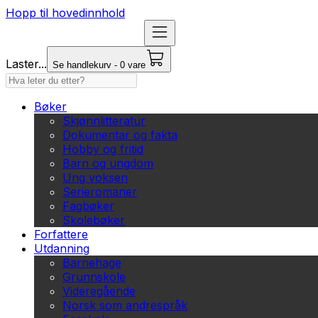
Hopp til hovedinnhold
Laster...
Se handlekurv - 0 vare
Bøker
Skjønnlitteratur
Dokumentar og fakta
Hobby og fritid
Barn og ungdom
Ung voksen
Serieromaner
Fagbøker
Skolebøker
Forfattere
Utdanning
Barnehage
Grunnskole
Videregående
Norsk som andrespråk