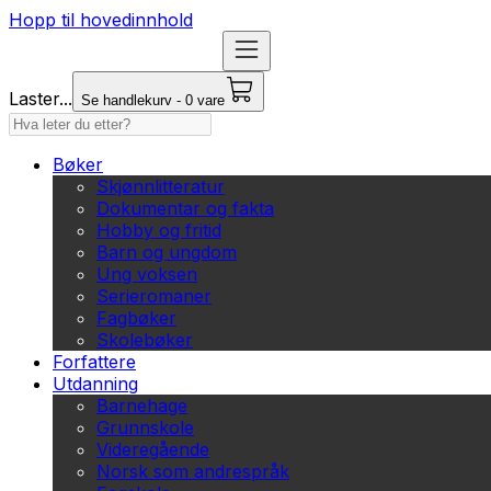
Hopp til hovedinnhold
Laster...
Se handlekurv - 0 vare
Bøker
Skjønnlitteratur
Dokumentar og fakta
Hobby og fritid
Barn og ungdom
Ung voksen
Serieromaner
Fagbøker
Skolebøker
Forfattere
Utdanning
Barnehage
Grunnskole
Videregående
Norsk som andrespråk