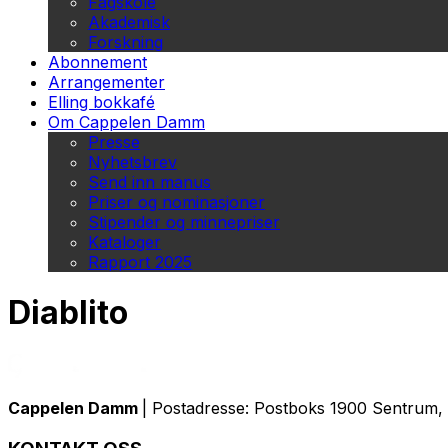
Fagskole
Akademisk
Forskning
Abonnement
Arrangementer
Elling bokkafé
Om Cappelen Damm
Presse
Nyhetsbrev
Send inn manus
Priser og nominasjoner
Stipender og minnepriser
Kataloger
Rapport 2025
Diablito
Cappelen Damm
| Postadresse: Postboks 1900 Sentrum, 