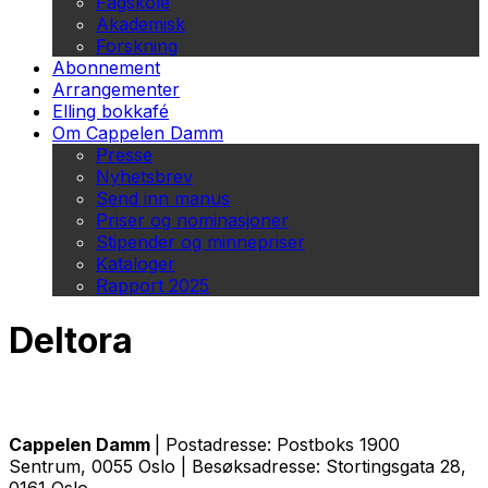
Fagskole
Akademisk
Forskning
Abonnement
Arrangementer
Elling bokkafé
Om Cappelen Damm
Presse
Nyhetsbrev
Send inn manus
Priser og nominasjoner
Stipender og minnepriser
Kataloger
Rapport 2025
Deltora
Cappelen Damm
| Postadresse: Postboks 1900
Sentrum, 0055 Oslo | Besøksadresse: Stortingsgata 28,
0161 Oslo