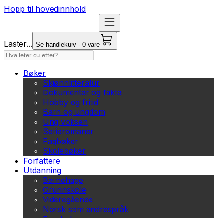
Hopp til hovedinnhold
Laster...
Se handlekurv - 0 vare
Bøker
Skjønnlitteratur
Dokumentar og fakta
Hobby og fritid
Barn og ungdom
Ung voksen
Serieromaner
Fagbøker
Skolebøker
Forfattere
Utdanning
Barnehage
Grunnskole
Videregående
Norsk som andrespråk