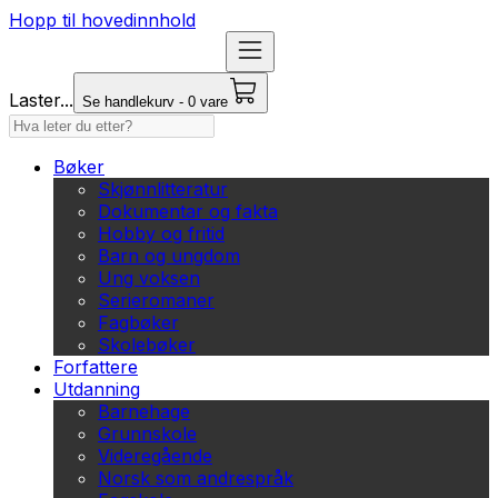
Hopp til hovedinnhold
Laster...
Se handlekurv - 0 vare
Bøker
Skjønnlitteratur
Dokumentar og fakta
Hobby og fritid
Barn og ungdom
Ung voksen
Serieromaner
Fagbøker
Skolebøker
Forfattere
Utdanning
Barnehage
Grunnskole
Videregående
Norsk som andrespråk