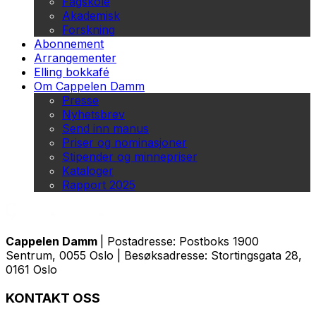
Fagskole
Akademisk
Forskning
Abonnement
Arrangementer
Elling bokkafé
Om Cappelen Damm
Presse
Nyhetsbrev
Send inn manus
Priser og nominasjoner
Stipender og minnepriser
Kataloger
Rapport 2025
Cappelen Damm
| Postadresse: Postboks 1900
Sentrum, 0055 Oslo | Besøksadresse: Stortingsgata 28,
0161 Oslo
KONTAKT OSS