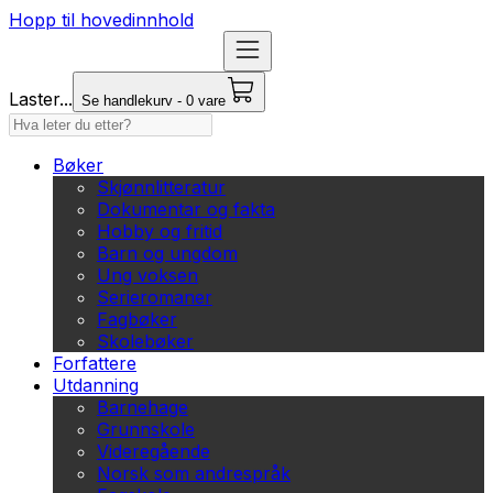
Hopp til hovedinnhold
Laster...
Se handlekurv - 0 vare
Bøker
Skjønnlitteratur
Dokumentar og fakta
Hobby og fritid
Barn og ungdom
Ung voksen
Serieromaner
Fagbøker
Skolebøker
Forfattere
Utdanning
Barnehage
Grunnskole
Videregående
Norsk som andrespråk