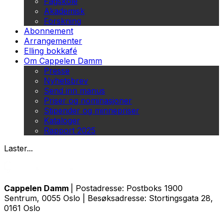
Fagskole
Akademisk
Forskning
Abonnement
Arrangementer
Elling bokkafé
Om Cappelen Damm
Presse
Nyhetsbrev
Send inn manus
Priser og nominasjoner
Stipender og minnepriser
Kataloger
Rapport 2025
Laster...
Cappelen Damm
| Postadresse: Postboks 1900
Sentrum, 0055 Oslo | Besøksadresse: Stortingsgata 28,
0161 Oslo